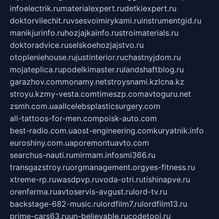
infoelectrik.ru
materialexpert.ru
detkiexpert.ru
doktorvilechit.ru
vsesvoimirykami.ru
instrumentgid.ru
manikjurinfo.ru
hozjajkainfo.ru
stroimaterials.ru
doktoradvice.ru
selskoehozjajstvo.ru
otopleniehouse.ru
justinterior.ru
chastnyjdom.ru
mojateplica.ru
podelkimaster.ru
landshaftblog.ru
garazhov.com
monamy.net
stroysnami.kz
lcna.kz
stroyu.kz
my-vesta.com
timeszp.com
avtoguru.net
zsmh.com.ua
allcelebsplasticsurgery.com
all-tattoos-for-men.com
poisk-auto.com
best-radio.com.ua
ost-engineering.com
kuryatnik.info
euroshiny.com.ua
poremontuavto.com
searchus-nauti.ru
mirmam.info
smi366.ru
transgazstroy.ru
orgmanagement.org
yes-fitness.ru
xtreme-rp.ru
wasdpvp.ru
voda-otri.ru
tishinapve.ru
orenferma.ru
avtoservis-avgust.ru
lord-tv.ru
backstage-682-music.ru
lordfilm7.ru
lordfilm13.ru
prime-cars63.ru
un-believable.ru
codetool.ru