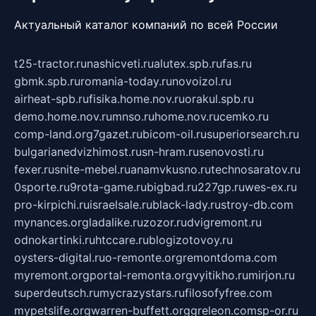
Актуальный каталог компаний по всей России
t25-tractor.ru
nashicveti.ru
alutex.spb.ru
fas.ru
gbmk.spb.ru
romania-today.ru
novoizol.ru
airheat-spb.ru
fisika.home.nov.ru
orakul.spb.ru
demo.home.nov.ru
mnso.ru
home.nov.ru
cemko.ru
comp-land.org
7gazet.ru
bicom-oil.ru
superiorsearch.ru
bulgarianedvizhimost.ru
sn-hram.ru
senovosti.ru
fexer.ru
snite-mebel.ru
anamvkusno.ru
technosaratov.ru
0sporte.ru
9rota-game.ru
bigbad.ru
227gp.ru
wes-ex.ru
pro-kirpichi.ru
israelsale.ru
black-lady.ru
stroy-db.com
mynances.org
ladalike.ru
zozor.ru
dvigremont.ru
odnokartinki.ru
htccare.ru
blogizotovoy.ru
oysters-digital.ru
o-remonte.org
remontdoma.com
myremont.org
portal-remonta.org
vyitikho.ru
mirjon.ru
superdeutsch.ru
mycrazystars.ru
filosofyfree.com
mypetslife.org
warren-buffett.org
greleon.com
sp-or.ru