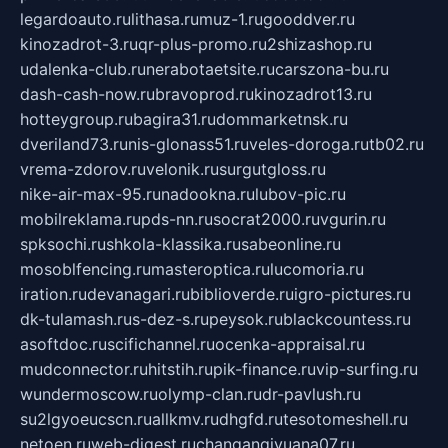
legardoauto.ru
lithasa.ru
muz-1.ru
gooddver.ru
kinozadrot-3.ru
qr-plus-promo.ru
2shizashop.ru
udalenka-club.ru
nerabotaetsite.ru
carszona-bu.ru
dash-cash-now.ru
bravoprod.ru
kinozadrot13.ru
hotteygroup.ru
bagira31.ru
dommarketnsk.ru
dveriland73.ru
nis-glonass51.ru
veles-doroga.ru
tb02.ru
vrema-zdorov.ru
velonik.ru
surgutgloss.ru
nike-air-max-95.ru
nadookna.ru
lubov-pic.ru
mobilreklama.ru
pds-nn.ru
socrat2000.ru
vgurin.ru
spksochi.ru
shkola-klassika.ru
sabeonline.ru
mosoblfencing.ru
masteroptica.ru
lucomoria.ru
iration.ru
devanagari.ru
biblioverde.ru
igro-pictures.ru
dk-tulamash.ru
s-dez-s.ru
peysok.ru
blackcountess.ru
asoftdoc.ru
scifichannel.ru
ocenka-appraisal.ru
mudconnector.ru
hitstih.ru
pik-finance.ru
vip-surfing.ru
wundermoscow.ru
olymp-clan.ru
dr-pavlush.ru
su2lgyoeucscn.ru
allkmv.ru
dhgfd.ru
tesotomeshell.ru
netoen.ru
web-digest.ru
changanqiyuana07.ru