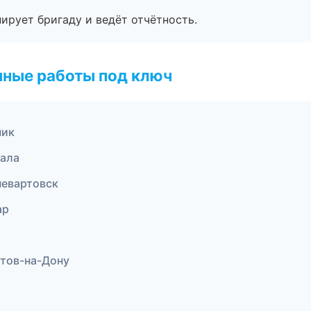
ирует бригаду и ведёт отчётность.
чные работы под ключ
чик
ала
евартовск
ар
тов-на-Дону