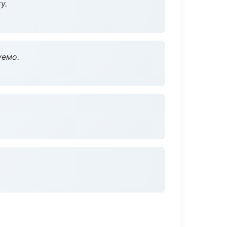
у.
уемо.