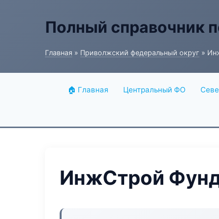
Полный справочник п
Главная
»
Приволжский федеральный округ
» Ин
🏠 Главная
Центральный ФО
Севе
ИнжСтрой Фунд