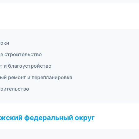
токи
ое строительство
т и благоустройство
ный ремонт и перепланировка
роительство
лжский федеральный округ