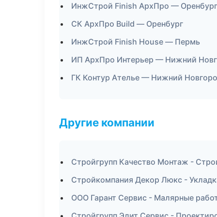
ИнжСтрой Finish АрхПро — Оренбур
СК АрхПро Build — Оренбург
ИнжСтрой Finish House — Пермь
ИП АрхПро Интерьер — Нижний Нов
ГК Контур Ателье — Нижний Новгор
Другие компании
Стройгрупп Качество Монтаж - Стро
Стройкомпания Декор Люкс - Укладка
ООО Гарант Сервис - Малярные работ
Стройгрупп Элит Сервис - Проектир