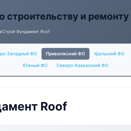
о строительству и ремонту
жСтрой Фундамент Roof
ро-Западный ФО
Приволжский ФО
Уральский ФО
Южный ФО
Северо-Кавказский ФО
амент Roof