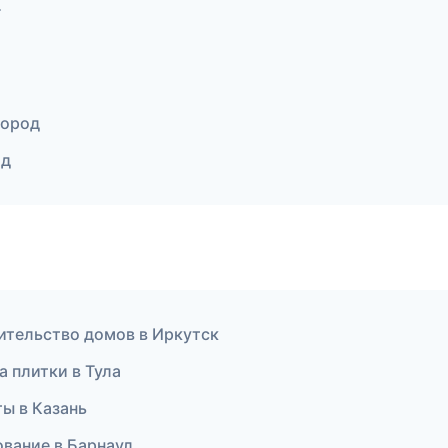
г
город
од
ительство домов в Иркутск
 плитки в Тула
ы в Казань
ование в Барнаул