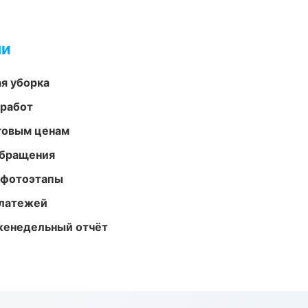
ми
ая уборка
 работ
птовым ценам
обращения
 фотоэтапы
платежей
женедельный отчёт