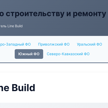
о строительству и ремонту
ль Line Build
ро-Западный ФО
Приволжский ФО
Уральский ФО
Южный ФО
Северо-Кавказский ФО
e Build