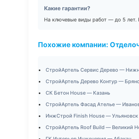
Какие гарантии?
На ключевые виды работ — до 5 лет. 
Похожие компании: Отдело
СтройАртель Сервис Дерево — Нижн
СтройАртель Дерево Контур — Брян
СК Бетон House — Казань
СтройАртель Фасад Ателье — Ивано
ИнжСтрой Finish House — Ульяновск
СтройАртель Roof Build — Великий 
ГК Интерьер Инженерия — Абакан