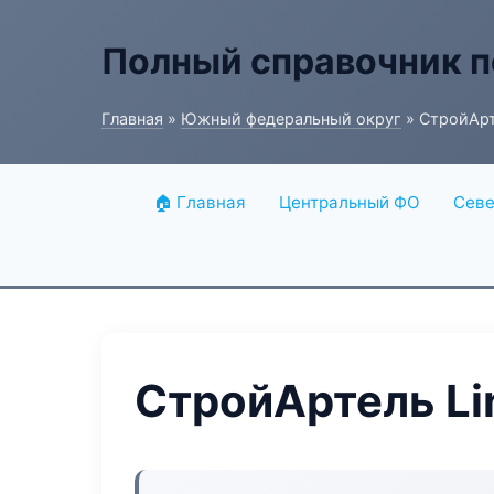
Полный справочник п
Главная
»
Южный федеральный округ
» СтройАрте
🏠 Главная
Центральный ФО
Севе
СтройАртель Lin