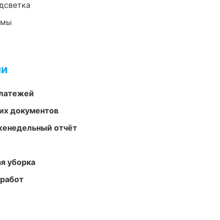
одсветка
емы
ми
платежей
их документов
женедельный отчёт
ая уборка
 работ