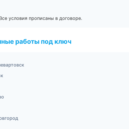
Все условия прописаны в договоре.
чные работы под ключ
евартовск
ск
во
Новгород