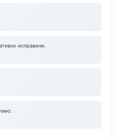
ативно исправили.
уемо.