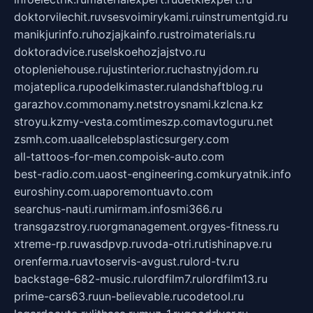
doktorvilechit.ru
vsesvoimirykami.ru
instrumentgid.ru
manikjurinfo.ru
hozjajkainfo.ru
stroimaterials.ru
doktoradvice.ru
selskoehozjajstvo.ru
otopleniehouse.ru
justinterior.ru
chastnyjdom.ru
mojateplica.ru
podelkimaster.ru
landshaftblog.ru
garazhov.com
monamy.net
stroysnami.kz
lcna.kz
stroyu.kz
my-vesta.com
timeszp.com
avtoguru.net
zsmh.com.ua
allcelebsplasticsurgery.com
all-tattoos-for-men.com
poisk-auto.com
best-radio.com.ua
ost-engineering.com
kuryatnik.info
euroshiny.com.ua
poremontuavto.com
searchus-nauti.ru
mirmam.info
smi366.ru
transgazstroy.ru
orgmanagement.org
yes-fitness.ru
xtreme-rp.ru
wasdpvp.ru
voda-otri.ru
tishinapve.ru
orenferma.ru
avtoservis-avgust.ru
lord-tv.ru
backstage-682-music.ru
lordfilm7.ru
lordfilm13.ru
prime-cars63.ru
un-believable.ru
codetool.ru