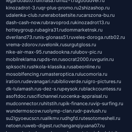
legardoauto.ru
lithasa.ru
muz-1.ru
gooddver.ru
kinozadrot-3.ru
qr-plus-promo.ru
2shizashop.ru
udalenka-club.ru
nerabotaetsite.ru
carszona-bu.ru
dash-cash-now.ru
bravoprod.ru
kinozadrot13.ru
hotteygroup.ru
bagira31.ru
dommarketnsk.ru
dveriland73.ru
nis-glonass51.ru
veles-doroga.ru
tb02.ru
vrema-zdorov.ru
velonik.ru
surgutgloss.ru
nike-air-max-95.ru
nadookna.ru
lubov-pic.ru
mobilreklama.ru
pds-nn.ru
socrat2000.ru
vgurin.ru
spksochi.ru
shkola-klassika.ru
sabeonline.ru
mosoblfencing.ru
masteroptica.ru
lucomoria.ru
iration.ru
devanagari.ru
biblioverde.ru
igro-pictures.ru
dk-tulamash.ru
s-dez-s.ru
peysok.ru
blackcountess.ru
asoftdoc.ru
scifichannel.ru
ocenka-appraisal.ru
mudconnector.ru
hitstih.ru
pik-finance.ru
vip-surfing.ru
wundermoscow.ru
olymp-clan.ru
dr-pavlush.ru
su2lgyoeucscn.ru
allkmv.ru
dhgfd.ru
tesotomeshell.ru
netoen.ru
web-digest.ru
changanqiyuana07.ru