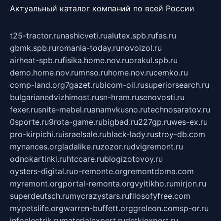
Актуальный каталог компаний по всей России
t25-tractor.ru
nashicveti.ru
alutex.spb.ru
fas.ru
gbmk.spb.ru
romania-today.ru
novoizol.ru
airheat-spb.ru
fisika.home.nov.ru
orakul.spb.ru
demo.home.nov.ru
mnso.ru
home.nov.ru
cemko.ru
comp-land.org
7gazet.ru
bicom-oil.ru
superiorsearch.ru
bulgarianedvizhimost.ru
sn-hram.ru
senovosti.ru
fexer.ru
snite-mebel.ru
anamvkusno.ru
technosaratov.ru
0sporte.ru
9rota-game.ru
bigbad.ru
227gp.ru
wes-ex.ru
pro-kirpichi.ru
israelsale.ru
black-lady.ru
stroy-db.com
mynances.org
ladalike.ru
zozor.ru
dvigremont.ru
odnokartinki.ru
htccare.ru
blogizotovoy.ru
oysters-digital.ru
o-remonte.org
remontdoma.com
myremont.org
portal-remonta.org
vyitikho.ru
mirjon.ru
superdeutsch.ru
mycrazystars.ru
filosofyfree.com
mypetslife.org
warren-buffett.org
greleon.com
sp-or.ru
infoelectrik.ru
materialexpert.ru
detkiexpert.ru