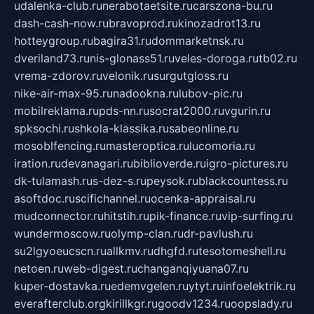
udalenka-club.ru
nerabotaetsite.ru
carszona-bu.ru
dash-cash-now.ru
bravoprod.ru
kinozadrot13.ru
hotteygroup.ru
bagira31.ru
dommarketnsk.ru
dveriland73.ru
nis-glonass51.ru
veles-doroga.ru
tb02.ru
vrema-zdorov.ru
velonik.ru
surgutgloss.ru
nike-air-max-95.ru
nadookna.ru
lubov-pic.ru
mobilreklama.ru
pds-nn.ru
socrat2000.ru
vgurin.ru
spksochi.ru
shkola-klassika.ru
sabeonline.ru
mosoblfencing.ru
masteroptica.ru
lucomoria.ru
iration.ru
devanagari.ru
biblioverde.ru
igro-pictures.ru
dk-tulamash.ru
s-dez-s.ru
peysok.ru
blackcountess.ru
asoftdoc.ru
scifichannel.ru
ocenka-appraisal.ru
mudconnector.ru
hitstih.ru
pik-finance.ru
vip-surfing.ru
wundermoscow.ru
olymp-clan.ru
dr-pavlush.ru
su2lgyoeucscn.ru
allkmv.ru
dhgfd.ru
tesotomeshell.ru
netoen.ru
web-digest.ru
changanqiyuana07.ru
kuper-dostavka.ru
edemvgelen.ru
ytyt.ru
infoelektrik.ru
everafterclub.org
kirillkgr.ru
goodv1234.ru
oopslady.ru