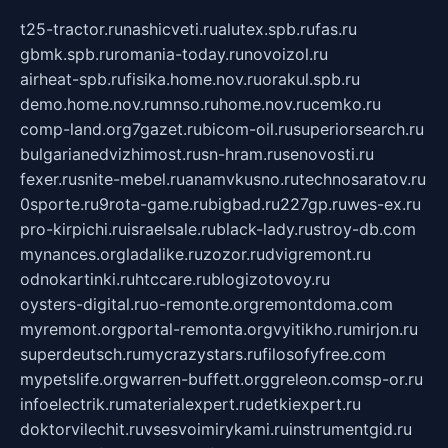
t25-tractor.ru
nashicveti.ru
alutex.spb.ru
fas.ru
gbmk.spb.ru
romania-today.ru
novoizol.ru
airheat-spb.ru
fisika.home.nov.ru
orakul.spb.ru
demo.home.nov.ru
mnso.ru
home.nov.ru
cemko.ru
comp-land.org
7gazet.ru
bicom-oil.ru
superiorsearch.ru
bulgarianedvizhimost.ru
sn-hram.ru
senovosti.ru
fexer.ru
snite-mebel.ru
anamvkusno.ru
technosaratov.ru
0sporte.ru
9rota-game.ru
bigbad.ru
227gp.ru
wes-ex.ru
pro-kirpichi.ru
israelsale.ru
black-lady.ru
stroy-db.com
mynances.org
ladalike.ru
zozor.ru
dvigremont.ru
odnokartinki.ru
htccare.ru
blogizotovoy.ru
oysters-digital.ru
o-remonte.org
remontdoma.com
myremont.org
portal-remonta.org
vyitikho.ru
mirjon.ru
superdeutsch.ru
mycrazystars.ru
filosofyfree.com
mypetslife.org
warren-buffett.org
greleon.com
sp-or.ru
infoelectrik.ru
materialexpert.ru
detkiexpert.ru
doktorvilechit.ru
vsesvoimirykami.ru
instrumentgid.ru