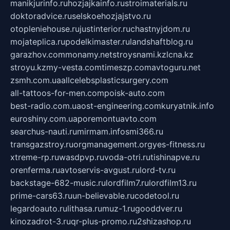
manikjurinfo.ru
hozjajkainfo.ru
stroimaterials.ru
doktoradvice.ru
selskoehozjajstvo.ru
otopleniehouse.ru
justinterior.ru
chastnyjdom.ru
mojateplica.ru
podelkimaster.ru
landshaftblog.ru
garazhov.com
monamy.net
stroysnami.kz
lcna.kz
stroyu.kz
my-vesta.com
timeszp.com
avtoguru.net
zsmh.com.ua
allcelebsplasticsurgery.com
all-tattoos-for-men.com
poisk-auto.com
best-radio.com.ua
ost-engineering.com
kuryatnik.info
euroshiny.com.ua
poremontuavto.com
searchus-nauti.ru
mirmam.info
smi366.ru
transgazstroy.ru
orgmanagement.org
yes-fitness.ru
xtreme-rp.ru
wasdpvp.ru
voda-otri.ru
tishinapve.ru
orenferma.ru
avtoservis-avgust.ru
lord-tv.ru
backstage-682-music.ru
lordfilm7.ru
lordfilm13.ru
prime-cars63.ru
un-believable.ru
codetool.ru
legardoauto.ru
lithasa.ru
muz-1.ru
gooddver.ru
kinozadrot-3.ru
qr-plus-promo.ru
2shizashop.ru