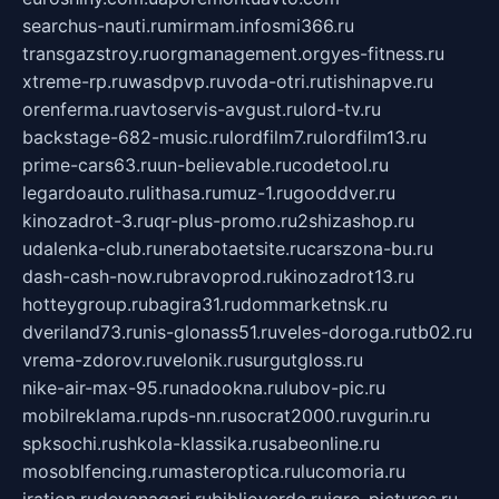
searchus-nauti.ru
mirmam.info
smi366.ru
transgazstroy.ru
orgmanagement.org
yes-fitness.ru
xtreme-rp.ru
wasdpvp.ru
voda-otri.ru
tishinapve.ru
orenferma.ru
avtoservis-avgust.ru
lord-tv.ru
backstage-682-music.ru
lordfilm7.ru
lordfilm13.ru
prime-cars63.ru
un-believable.ru
codetool.ru
legardoauto.ru
lithasa.ru
muz-1.ru
gooddver.ru
kinozadrot-3.ru
qr-plus-promo.ru
2shizashop.ru
udalenka-club.ru
nerabotaetsite.ru
carszona-bu.ru
dash-cash-now.ru
bravoprod.ru
kinozadrot13.ru
hotteygroup.ru
bagira31.ru
dommarketnsk.ru
dveriland73.ru
nis-glonass51.ru
veles-doroga.ru
tb02.ru
vrema-zdorov.ru
velonik.ru
surgutgloss.ru
nike-air-max-95.ru
nadookna.ru
lubov-pic.ru
mobilreklama.ru
pds-nn.ru
socrat2000.ru
vgurin.ru
spksochi.ru
shkola-klassika.ru
sabeonline.ru
mosoblfencing.ru
masteroptica.ru
lucomoria.ru