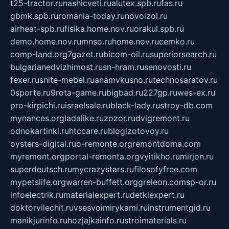
t25-tractor.ru
nashicveti.ru
alutex.spb.ru
fas.ru
gbmk.spb.ru
romania-today.ru
novoizol.ru
airheat-spb.ru
fisika.home.nov.ru
orakul.spb.ru
demo.home.nov.ru
mnso.ru
home.nov.ru
cemko.ru
comp-land.org
7gazet.ru
bicom-oil.ru
superiorsearch.ru
bulgarianedvizhimost.ru
sn-hram.ru
senovosti.ru
fexer.ru
snite-mebel.ru
anamvkusno.ru
technosaratov.ru
0sporte.ru
9rota-game.ru
bigbad.ru
227gp.ru
wes-ex.ru
pro-kirpichi.ru
israelsale.ru
black-lady.ru
stroy-db.com
mynances.org
ladalike.ru
zozor.ru
dvigremont.ru
odnokartinki.ru
htccare.ru
blogizotovoy.ru
oysters-digital.ru
o-remonte.org
remontdoma.com
myremont.org
portal-remonta.org
vyitikho.ru
mirjon.ru
superdeutsch.ru
mycrazystars.ru
filosofyfree.com
mypetslife.org
warren-buffett.org
greleon.com
sp-or.ru
infoelectrik.ru
materialexpert.ru
detkiexpert.ru
doktorvilechit.ru
vsesvoimirykami.ru
instrumentgid.ru
manikjurinfo.ru
hozjajkainfo.ru
stroimaterials.ru