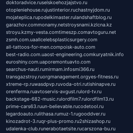
doktoradvice.ru
selskoehozjajstvo.ru
otopleniehouse.ru
justinterior.ru
chastnyjdom.ru
mojateplica.ru
podelkimaster.ru
landshaftblog.ru
garazhov.com
monamy.net
stroysnami.kz
lcna.kz
stroyu.kz
my-vesta.com
timeszp.com
avtoguru.net
zsmh.com.ua
allcelebsplasticsurgery.com
all-tattoos-for-men.com
poisk-auto.com
best-radio.com.ua
ost-engineering.com
kuryatnik.info
euroshiny.com.ua
poremontuavto.com
searchus-nauti.ru
mirmam.info
smi366.ru
transgazstroy.ru
orgmanagement.org
yes-fitness.ru
xtreme-rp.ru
wasdpvp.ru
voda-otri.ru
tishinapve.ru
orenferma.ru
avtoservis-avgust.ru
lord-tv.ru
backstage-682-music.ru
lordfilm7.ru
lordfilm13.ru
prime-cars63.ru
un-believable.ru
codetool.ru
legardoauto.ru
lithasa.ru
muz-1.ru
gooddver.ru
kinozadrot-3.ru
qr-plus-promo.ru
2shizashop.ru
udalenka-club.ru
nerabotaetsite.ru
carszona-bu.ru