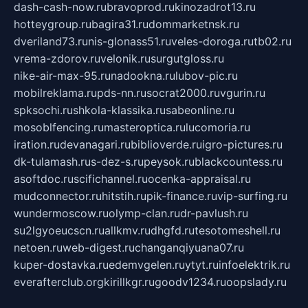
dash-cash-now.ru
bravoprod.ru
kinozadrot13.ru
hotteygroup.ru
bagira31.ru
dommarketnsk.ru
dveriland73.ru
nis-glonass51.ru
veles-doroga.ru
tb02.ru
vrema-zdorov.ru
velonik.ru
surgutgloss.ru
nike-air-max-95.ru
nadookna.ru
lubov-pic.ru
mobilreklama.ru
pds-nn.ru
socrat2000.ru
vgurin.ru
spksochi.ru
shkola-klassika.ru
sabeonline.ru
mosoblfencing.ru
masteroptica.ru
lucomoria.ru
iration.ru
devanagari.ru
biblioverde.ru
igro-pictures.ru
dk-tulamash.ru
s-dez-s.ru
peysok.ru
blackcountess.ru
asoftdoc.ru
scifichannel.ru
ocenka-appraisal.ru
mudconnector.ru
hitstih.ru
pik-finance.ru
vip-surfing.ru
wundermoscow.ru
olymp-clan.ru
dr-pavlush.ru
su2lgyoeucscn.ru
allkmv.ru
dhgfd.ru
tesotomeshell.ru
netoen.ru
web-digest.ru
changanqiyuana07.ru
kuper-dostavka.ru
edemvgelen.ru
ytyt.ru
infoelektrik.ru
everafterclub.org
kirillkgr.ru
goodv1234.ru
oopslady.ru