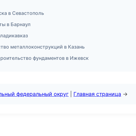
ска в Севастополь
ты в Барнаул
Владикавказ
тво металлоконструкций в Казань
троительство фундаментов в Ижевск
альный федеральный округ
|
Главная страница
→