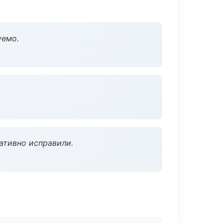
уемо.
ативно исправили.