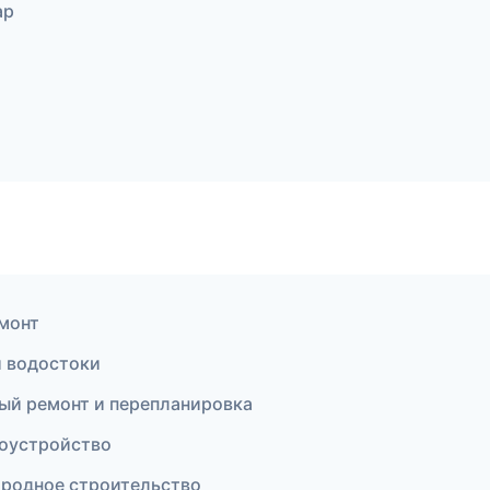
ар
монт
и водостоки
ый ремонт и перепланировка
гоустройство
ородное строительство