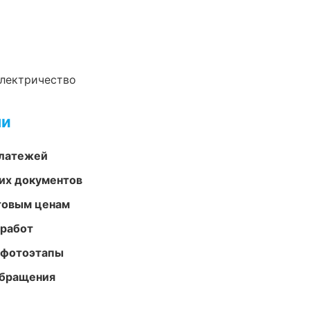
электричество
ми
платежей
их документов
птовым ценам
 работ
 фотоэтапы
обращения