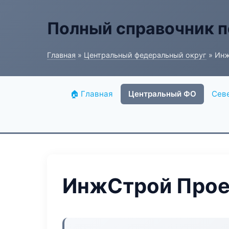
Полный справочник п
Главная
»
Центральный федеральный округ
» Инж
🏠 Главная
Центральный ФО
Сев
ИнжСтрой Прое