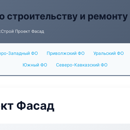
о строительству и ремонту
Строй Проект Фасад
еро-Западный ФО
Приволжский ФО
Уральский ФО
Южный ФО
Северо-Кавказский ФО
кт Фасад