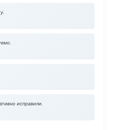
у.
уемо.
ативно исправили.