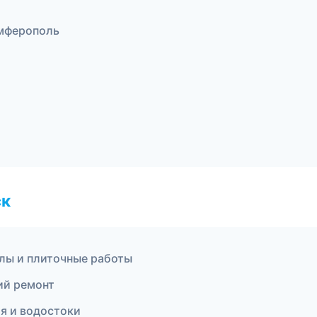
мферополь
ск
лы и плиточные работы
ий ремонт
я и водостоки