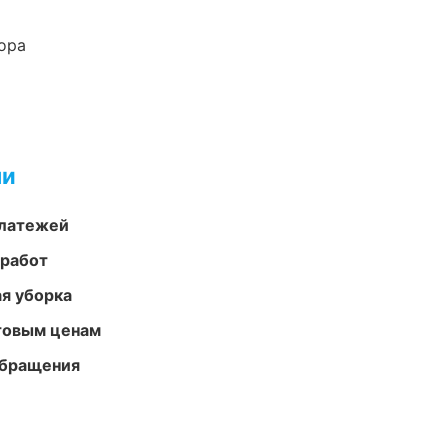
ора
ми
платежей
 работ
ая уборка
птовым ценам
обращения