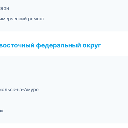
вери
ммерческий ремонт
евосточный федеральный округ
мольск-на-Амуре
ок