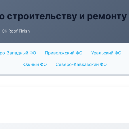
о строительству и ремонту
 СК Roof Finish
ро-Западный ФО
Приволжский ФО
Уральский ФО
Южный ФО
Северо-Кавказский ФО