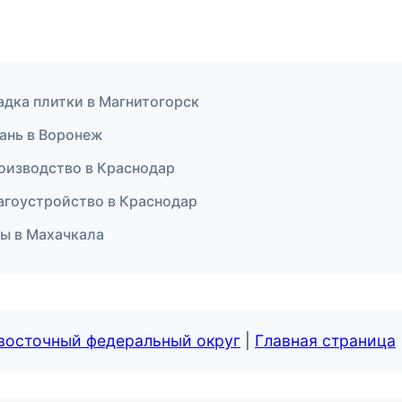
адка плитки в Магнитогорск
ань в Воронеж
роизводство в Краснодар
агоустройство в Краснодар
ы в Махачкала
евосточный федеральный округ
|
Главная страница