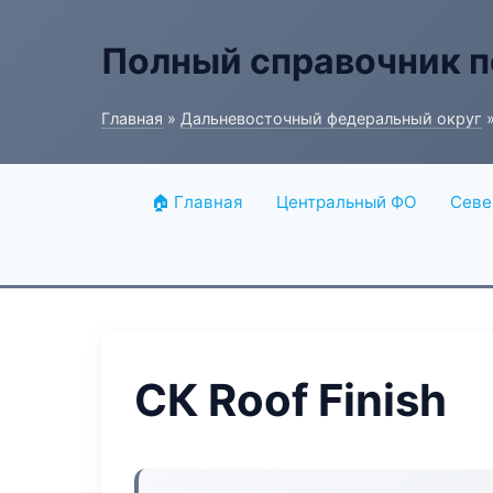
Полный справочник п
Главная
»
Дальневосточный федеральный округ
»
🏠 Главная
Центральный ФО
Севе
СК Roof Finish