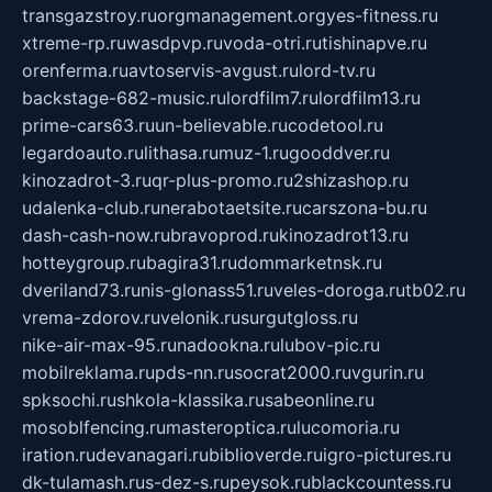
transgazstroy.ru
orgmanagement.org
yes-fitness.ru
xtreme-rp.ru
wasdpvp.ru
voda-otri.ru
tishinapve.ru
orenferma.ru
avtoservis-avgust.ru
lord-tv.ru
backstage-682-music.ru
lordfilm7.ru
lordfilm13.ru
prime-cars63.ru
un-believable.ru
codetool.ru
legardoauto.ru
lithasa.ru
muz-1.ru
gooddver.ru
kinozadrot-3.ru
qr-plus-promo.ru
2shizashop.ru
udalenka-club.ru
nerabotaetsite.ru
carszona-bu.ru
dash-cash-now.ru
bravoprod.ru
kinozadrot13.ru
hotteygroup.ru
bagira31.ru
dommarketnsk.ru
dveriland73.ru
nis-glonass51.ru
veles-doroga.ru
tb02.ru
vrema-zdorov.ru
velonik.ru
surgutgloss.ru
nike-air-max-95.ru
nadookna.ru
lubov-pic.ru
mobilreklama.ru
pds-nn.ru
socrat2000.ru
vgurin.ru
spksochi.ru
shkola-klassika.ru
sabeonline.ru
mosoblfencing.ru
masteroptica.ru
lucomoria.ru
iration.ru
devanagari.ru
biblioverde.ru
igro-pictures.ru
dk-tulamash.ru
s-dez-s.ru
peysok.ru
blackcountess.ru