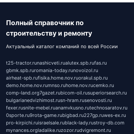
Полный справочник по
строительству и ремонту
Актуальный каталог компаний по всей России
t25-tractor.ru
nashicveti.ru
alutex.spb.ru
fas.ru
gbmk.spb.ru
romania-today.ru
novoizol.ru
airheat-spb.ru
fisika.home.nov.ru
orakul.spb.ru
demo.home.nov.ru
mnso.ru
home.nov.ru
cemko.ru
comp-land.org
7gazet.ru
bicom-oil.ru
superiorsearch.ru
bulgarianedvizhimost.ru
sn-hram.ru
senovosti.ru
fexer.ru
snite-mebel.ru
anamvkusno.ru
technosaratov.ru
0sporte.ru
9rota-game.ru
bigbad.ru
227gp.ru
wes-ex.ru
pro-kirpichi.ru
israelsale.ru
black-lady.ru
stroy-db.com
mynances.org
ladalike.ru
zozor.ru
dvigremont.ru