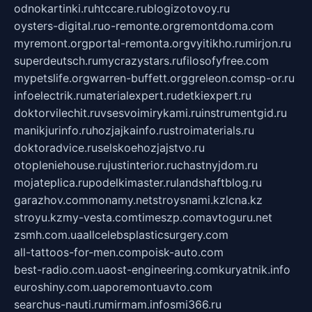
odnokartinki.ru
htccare.ru
blogizotovoy.ru
oysters-digital.ru
o-remonte.org
remontdoma.com
myremont.org
portal-remonta.org
vyitikho.ru
mirjon.ru
superdeutsch.ru
mycrazystars.ru
filosofyfree.com
mypetslife.org
warren-buffett.org
greleon.com
sp-or.ru
infoelectrik.ru
materialexpert.ru
detkiexpert.ru
doktorvilechit.ru
vsesvoimirykami.ru
instrumentgid.ru
manikjurinfo.ru
hozjajkainfo.ru
stroimaterials.ru
doktoradvice.ru
selskoehozjajstvo.ru
otopleniehouse.ru
justinterior.ru
chastnyjdom.ru
mojateplica.ru
podelkimaster.ru
landshaftblog.ru
garazhov.com
monamy.net
stroysnami.kz
lcna.kz
stroyu.kz
my-vesta.com
timeszp.com
avtoguru.net
zsmh.com.ua
allcelebsplasticsurgery.com
all-tattoos-for-men.com
poisk-auto.com
best-radio.com.ua
ost-engineering.com
kuryatnik.info
euroshiny.com.ua
poremontuavto.com
searchus-nauti.ru
mirmam.info
smi366.ru