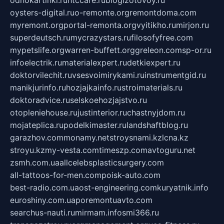
odnokartinki.ru
htccare.ru
blogizotovoy.ru
oysters-digital.ru
o-remonte.org
remontdoma.com
myremont.org
portal-remonta.org
vyitikho.ru
mirjon.ru
superdeutsch.ru
mycrazystars.ru
filosofyfree.com
mypetslife.org
warren-buffett.org
greleon.com
sp-or.ru
infoelectrik.ru
materialexpert.ru
detkiexpert.ru
doktorvilechit.ru
vsesvoimirykami.ru
instrumentgid.ru
manikjurinfo.ru
hozjajkainfo.ru
stroimaterials.ru
doktoradvice.ru
selskoehozjajstvo.ru
otopleniehouse.ru
justinterior.ru
chastnyjdom.ru
mojateplica.ru
podelkimaster.ru
landshaftblog.ru
garazhov.com
monamy.net
stroysnami.kz
lcna.kz
stroyu.kz
my-vesta.com
timeszp.com
avtoguru.net
zsmh.com.ua
allcelebsplasticsurgery.com
all-tattoos-for-men.com
poisk-auto.com
best-radio.com.ua
ost-engineering.com
kuryatnik.info
euroshiny.com.ua
poremontuavto.com
searchus-nauti.ru
mirmam.info
smi366.ru