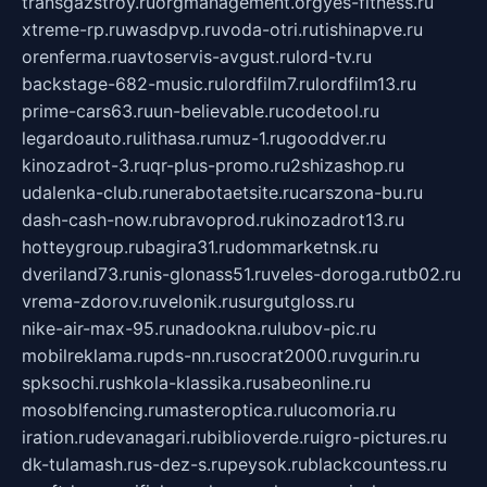
transgazstroy.ru
orgmanagement.org
yes-fitness.ru
xtreme-rp.ru
wasdpvp.ru
voda-otri.ru
tishinapve.ru
orenferma.ru
avtoservis-avgust.ru
lord-tv.ru
backstage-682-music.ru
lordfilm7.ru
lordfilm13.ru
prime-cars63.ru
un-believable.ru
codetool.ru
legardoauto.ru
lithasa.ru
muz-1.ru
gooddver.ru
kinozadrot-3.ru
qr-plus-promo.ru
2shizashop.ru
udalenka-club.ru
nerabotaetsite.ru
carszona-bu.ru
dash-cash-now.ru
bravoprod.ru
kinozadrot13.ru
hotteygroup.ru
bagira31.ru
dommarketnsk.ru
dveriland73.ru
nis-glonass51.ru
veles-doroga.ru
tb02.ru
vrema-zdorov.ru
velonik.ru
surgutgloss.ru
nike-air-max-95.ru
nadookna.ru
lubov-pic.ru
mobilreklama.ru
pds-nn.ru
socrat2000.ru
vgurin.ru
spksochi.ru
shkola-klassika.ru
sabeonline.ru
mosoblfencing.ru
masteroptica.ru
lucomoria.ru
iration.ru
devanagari.ru
biblioverde.ru
igro-pictures.ru
dk-tulamash.ru
s-dez-s.ru
peysok.ru
blackcountess.ru