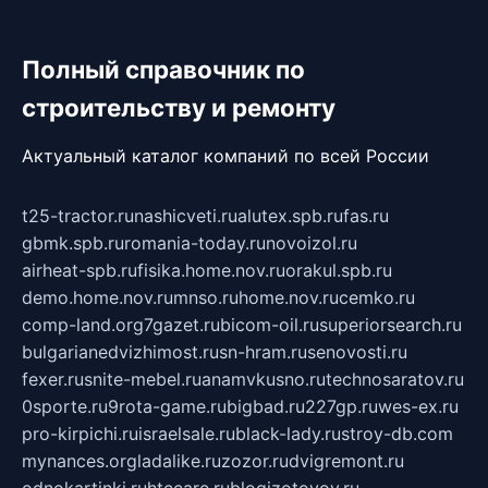
Полный справочник по
строительству и ремонту
Актуальный каталог компаний по всей России
t25-tractor.ru
nashicveti.ru
alutex.spb.ru
fas.ru
gbmk.spb.ru
romania-today.ru
novoizol.ru
airheat-spb.ru
fisika.home.nov.ru
orakul.spb.ru
demo.home.nov.ru
mnso.ru
home.nov.ru
cemko.ru
comp-land.org
7gazet.ru
bicom-oil.ru
superiorsearch.ru
bulgarianedvizhimost.ru
sn-hram.ru
senovosti.ru
fexer.ru
snite-mebel.ru
anamvkusno.ru
technosaratov.ru
0sporte.ru
9rota-game.ru
bigbad.ru
227gp.ru
wes-ex.ru
pro-kirpichi.ru
israelsale.ru
black-lady.ru
stroy-db.com
mynances.org
ladalike.ru
zozor.ru
dvigremont.ru