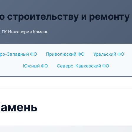
о строительству и ремонту
 ГК Инженерия Камень
ро-Западный ФО
Приволжский ФО
Уральский ФО
Южный ФО
Северо-Кавказский ФО
Камень