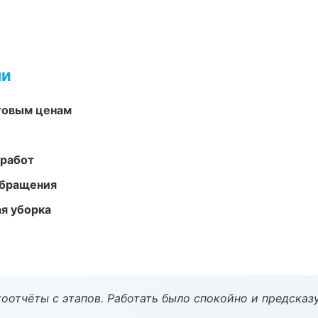
ми
птовым ценам
 работ
обращения
ая уборка
оотчёты с этапов. Работать было спокойно и предсказ