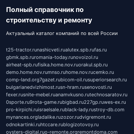
Полный справочник по
строительству и ремонту
Актуальный каталог компаний по всей России
t25-tractor.ru
nashicveti.ru
alutex.spb.ru
fas.ru
gbmk.spb.ru
romania-today.ru
novoizol.ru
airheat-spb.ru
fisika.home.nov.ru
orakul.spb.ru
demo.home.nov.ru
mnso.ru
home.nov.ru
cemko.ru
comp-land.org
7gazet.ru
bicom-oil.ru
superiorsearch.ru
bulgarianedvizhimost.ru
sn-hram.ru
senovosti.ru
fexer.ru
snite-mebel.ru
anamvkusno.ru
technosaratov.ru
0sporte.ru
9rota-game.ru
bigbad.ru
227gp.ru
wes-ex.ru
pro-kirpichi.ru
israelsale.ru
black-lady.ru
stroy-db.com
mynances.org
ladalike.ru
zozor.ru
dvigremont.ru
odnokartinki.ru
htccare.ru
blogizotovoy.ru
oysters-digital.ru
o-remonte.org
remontdoma.com