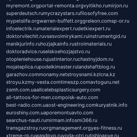
myremont.org
portal-remonta.org
vyitikho.ru
mirjon.ru
superdeutsch.ru
mycrazystars.ru
filosofyfree.com
mypetslife.org
warren-buffett.org
greleon.com
sp-or.ru
infoelectrik.ru
materialexpert.ru
detkiexpert.ru
doktorvilechit.ru
vsesvoimirykami.ru
instrumentgid.ru
manikjurinfo.ru
hozjajkainfo.ru
stroimaterials.ru
doktoradvice.ru
selskoehozjajstvo.ru
otopleniehouse.ru
justinterior.ru
chastnyjdom.ru
mojateplica.ru
podelkimaster.ru
landshaftblog.ru
garazhov.com
monamy.net
stroysnami.kz
lcna.kz
stroyu.kz
my-vesta.com
timeszp.com
avtoguru.net
zsmh.com.ua
allcelebsplasticsurgery.com
all-tattoos-for-men.com
poisk-auto.com
best-radio.com.ua
ost-engineering.com
kuryatnik.info
euroshiny.com.ua
poremontuavto.com
searchus-nauti.ru
mirmam.info
smi366.ru
transgazstroy.ru
orgmanagement.org
yes-fitness.ru
xtreme-rp.ru
wasdpvp.ru
voda-otri.ru
tishinapve.ru