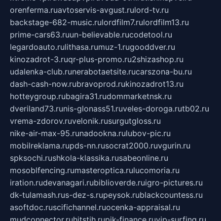
orenferma.ru
avtoservis-avgust.ru
lord-tv.ru
backstage-682-music.ru
lordfilm7.ru
lordfilm13.ru
prime-cars63.ru
un-believable.ru
codetool.ru
legardoauto.ru
lithasa.ru
muz-1.ru
gooddver.ru
kinozadrot-3.ru
qr-plus-promo.ru
2shizashop.ru
udalenka-club.ru
nerabotaetsite.ru
carszona-bu.ru
dash-cash-now.ru
bravoprod.ru
kinozadrot13.ru
hotteygroup.ru
bagira31.ru
dommarketnsk.ru
dveriland73.ru
nis-glonass51.ru
veles-doroga.ru
tb02.ru
vrema-zdorov.ru
velonik.ru
surgutgloss.ru
nike-air-max-95.ru
nadookna.ru
lubov-pic.ru
mobilreklama.ru
pds-nn.ru
socrat2000.ru
vgurin.ru
spksochi.ru
shkola-klassika.ru
sabeonline.ru
mosoblfencing.ru
masteroptica.ru
lucomoria.ru
iration.ru
devanagari.ru
biblioverde.ru
igro-pictures.ru
dk-tulamash.ru
s-dez-s.ru
peysok.ru
blackcountess.ru
asoftdoc.ru
scifichannel.ru
ocenka-appraisal.ru
mudconnector.ru
hitstih.ru
pik-finance.ru
vip-surfing.ru