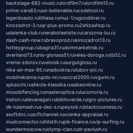
backstage-682-music.ru
lordfilm7.ru
lordfilm13.ru
prime-cars63.ru
un-believable.ru
codetool.ru
legardoauto.ru
lithasa.ru
muz-1.ru
gooddver.ru
kinozadrot-3.ru
qr-plus-promo.ru
2shizashop.ru
udalenka-club.ru
nerabotaetsite.ru
carszona-bu.ru
dash-cash-now.ru
bravoprod.ru
kinozadrot13.ru
hotteygroup.ru
bagira31.ru
dommarketnsk.ru
dveriland73.ru
nis-glonass51.ru
veles-doroga.ru
tb02.ru
vrema-zdorov.ru
velonik.ru
surgutgloss.ru
nike-air-max-95.ru
nadookna.ru
lubov-pic.ru
mobilreklama.ru
pds-nn.ru
socrat2000.ru
vgurin.ru
spksochi.ru
shkola-klassika.ru
sabeonline.ru
mosoblfencing.ru
masteroptica.ru
lucomoria.ru
iration.ru
devanagari.ru
biblioverde.ru
igro-pictures.ru
dk-tulamash.ru
s-dez-s.ru
peysok.ru
blackcountess.ru
asoftdoc.ru
scifichannel.ru
ocenka-appraisal.ru
mudconnector.ru
hitstih.ru
pik-finance.ru
vip-surfing.ru
wundermoscow.ru
olymp-clan.ru
dr-pavlush.ru