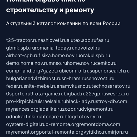
строительству и ремонту
Актуальный каталог компаний по всей России
t25-tractor.ru
nashicveti.ru
alutex.spb.ru
fas.ru
gbmk.spb.ru
romania-today.ru
novoizol.ru
airheat-spb.ru
fisika.home.nov.ru
orakul.spb.ru
demo.home.nov.ru
mnso.ru
home.nov.ru
cemko.ru
comp-land.org
7gazet.ru
bicom-oil.ru
superiorsearch.ru
bulgarianedvizhimost.ru
sn-hram.ru
senovosti.ru
fexer.ru
snite-mebel.ru
anamvkusno.ru
technosaratov.ru
0sporte.ru
9rota-game.ru
bigbad.ru
227gp.ru
wes-ex.ru
pro-kirpichi.ru
israelsale.ru
black-lady.ru
stroy-db.com
mynances.org
ladalike.ru
zozor.ru
dvigremont.ru
odnokartinki.ru
htccare.ru
blogizotovoy.ru
oysters-digital.ru
o-remonte.org
remontdoma.com
myremont.org
portal-remonta.org
vyitikho.ru
mirjon.ru