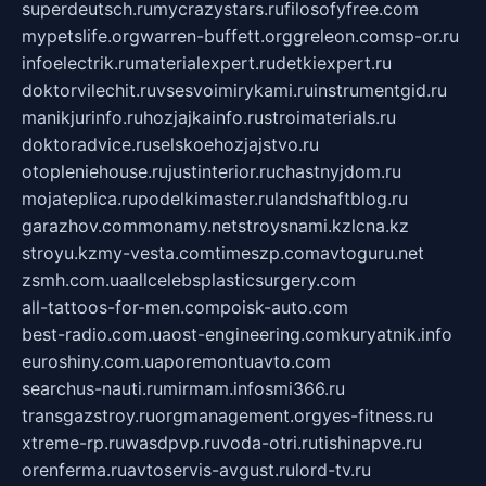
superdeutsch.ru
mycrazystars.ru
filosofyfree.com
mypetslife.org
warren-buffett.org
greleon.com
sp-or.ru
infoelectrik.ru
materialexpert.ru
detkiexpert.ru
doktorvilechit.ru
vsesvoimirykami.ru
instrumentgid.ru
manikjurinfo.ru
hozjajkainfo.ru
stroimaterials.ru
doktoradvice.ru
selskoehozjajstvo.ru
otopleniehouse.ru
justinterior.ru
chastnyjdom.ru
mojateplica.ru
podelkimaster.ru
landshaftblog.ru
garazhov.com
monamy.net
stroysnami.kz
lcna.kz
stroyu.kz
my-vesta.com
timeszp.com
avtoguru.net
zsmh.com.ua
allcelebsplasticsurgery.com
all-tattoos-for-men.com
poisk-auto.com
best-radio.com.ua
ost-engineering.com
kuryatnik.info
euroshiny.com.ua
poremontuavto.com
searchus-nauti.ru
mirmam.info
smi366.ru
transgazstroy.ru
orgmanagement.org
yes-fitness.ru
xtreme-rp.ru
wasdpvp.ru
voda-otri.ru
tishinapve.ru
orenferma.ru
avtoservis-avgust.ru
lord-tv.ru