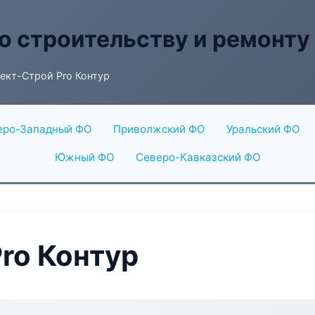
о строительству и ремонту
ект-Строй Pro Контур
еро-Западный ФО
Приволжский ФО
Уральский ФО
Южный ФО
Северо-Кавказский ФО
ro Контур