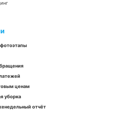
динг
ми
 фотоэтапы
обращения
платежей
птовым ценам
ая уборка
женедельный отчёт