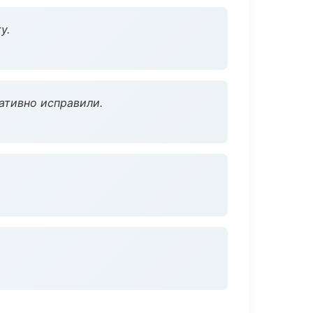
у.
ативно исправили.