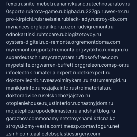
fexer.ru
snite-mebel.ru
anamvkusno.ru
technosaratov.ru
0sporte.ru
9rota-game.ru
bigbad.ru
227gp.ru
wes-ex.ru
pro-kirpichi.ru
israelsale.ru
black-lady.ru
stroy-db.com
mynances.org
ladalike.ru
zozor.ru
dvigremont.ru
odnokartinki.ru
htccare.ru
blogizotovoy.ru
oysters-digital.ru
o-remonte.org
remontdoma.com
myremont.org
portal-remonta.org
vyitikho.ru
mirjon.ru
superdeutsch.ru
mycrazystars.ru
filosofyfree.com
mypetslife.org
warren-buffett.org
greleon.com
sp-or.ru
infoelectrik.ru
materialexpert.ru
detkiexpert.ru
doktorvilechit.ru
vsesvoimirykami.ru
instrumentgid.ru
manikjurinfo.ru
hozjajkainfo.ru
stroimaterials.ru
doktoradvice.ru
selskoehozjajstvo.ru
otopleniehouse.ru
justinterior.ru
chastnyjdom.ru
mojateplica.ru
podelkimaster.ru
landshaftblog.ru
garazhov.com
monamy.net
stroysnami.kz
lcna.kz
stroyu.kz
my-vesta.com
timeszp.com
avtoguru.net
zsmh.com.ua
allcelebsplasticsurgery.com