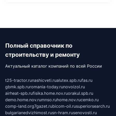
Полный справочник по
строительству и ремонту
Актуальный каталог компаний по всей России
t25-tractor.ru
nashicveti.ru
alutex.spb.ru
fas.ru
gbmk.spb.ru
romania-today.ru
novoizol.ru
airheat-spb.ru
fisika.home.nov.ru
orakul.spb.ru
demo.home.nov.ru
mnso.ru
home.nov.ru
cemko.ru
comp-land.org
7gazet.ru
bicom-oil.ru
superiorsearch.ru
bulgarianedvizhimost.ru
sn-hram.ru
senovosti.ru