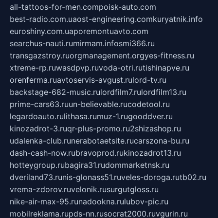
all-tattoos-for-men.com
poisk-auto.com
best-radio.com.ua
ost-engineering.com
kuryatnik.info
euroshiny.com.ua
poremontuavto.com
searchus-nauti.ru
mirmam.info
smi366.ru
transgazstroy.ru
orgmanagement.org
yes-fitness.ru
xtreme-rp.ru
wasdpvp.ru
voda-otri.ru
tishinapve.ru
orenferma.ru
avtoservis-avgust.ru
lord-tv.ru
backstage-682-music.ru
lordfilm7.ru
lordfilm13.ru
prime-cars63.ru
un-believable.ru
codetool.ru
legardoauto.ru
lithasa.ru
muz-1.ru
gooddver.ru
kinozadrot-3.ru
qr-plus-promo.ru
2shizashop.ru
udalenka-club.ru
nerabotaetsite.ru
carszona-bu.ru
dash-cash-now.ru
bravoprod.ru
kinozadrot13.ru
hotteygroup.ru
bagira31.ru
dommarketnsk.ru
dveriland73.ru
nis-glonass51.ru
veles-doroga.ru
tb02.ru
vrema-zdorov.ru
velonik.ru
surgutgloss.ru
nike-air-max-95.ru
nadookna.ru
lubov-pic.ru
mobilreklama.ru
pds-nn.ru
socrat2000.ru
vgurin.ru