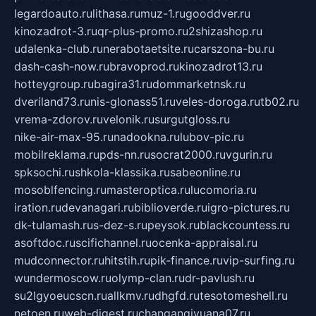
legardoauto.ru
lithasa.ru
muz-1.ru
gooddver.ru
kinozadrot-3.ru
qr-plus-promo.ru
2shizashop.ru
udalenka-club.ru
nerabotaetsite.ru
carszona-bu.ru
dash-cash-now.ru
bravoprod.ru
kinozadrot13.ru
hotteygroup.ru
bagira31.ru
dommarketnsk.ru
dveriland73.ru
nis-glonass51.ru
veles-doroga.ru
tb02.ru
vrema-zdorov.ru
velonik.ru
surgutgloss.ru
nike-air-max-95.ru
nadookna.ru
lubov-pic.ru
mobilreklama.ru
pds-nn.ru
socrat2000.ru
vgurin.ru
spksochi.ru
shkola-klassika.ru
sabeonline.ru
mosoblfencing.ru
masteroptica.ru
lucomoria.ru
iration.ru
devanagari.ru
biblioverde.ru
igro-pictures.ru
dk-tulamash.ru
s-dez-s.ru
peysok.ru
blackcountess.ru
asoftdoc.ru
scifichannel.ru
ocenka-appraisal.ru
mudconnector.ru
hitstih.ru
pik-finance.ru
vip-surfing.ru
wundermoscow.ru
olymp-clan.ru
dr-pavlush.ru
su2lgyoeucscn.ru
allkmv.ru
dhgfd.ru
tesotomeshell.ru
netoen.ru
web-digest.ru
changanqiyuana07.ru