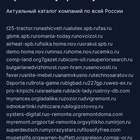
Актуальный каталог компаний по всей России
t25-tractor.ru
nashicveti.ru
alutex.spb.ru
fas.ru
gbmk.spb.ru
romania-today.ru
novoizol.ru
airheat-spb.ru
fisika.home.nov.ru
orakul.spb.ru
demo.home.nov.ru
mnso.ru
home.nov.ru
cemko.ru
comp-land.org
7gazet.ru
bicom-oil.ru
superiorsearch.ru
bulgarianedvizhimost.ru
sn-hram.ru
senovosti.ru
fexer.ru
snite-mebel.ru
anamvkusno.ru
technosaratov.ru
0sporte.ru
9rota-game.ru
bigbad.ru
227gp.ru
wes-ex.ru
pro-kirpichi.ru
israelsale.ru
black-lady.ru
stroy-db.com
mynances.org
ladalike.ru
zozor.ru
dvigremont.ru
odnokartinki.ru
htccare.ru
blogizotovoy.ru
oysters-digital.ru
o-remonte.org
remontdoma.com
myremont.org
portal-remonta.org
vyitikho.ru
mirjon.ru
superdeutsch.ru
mycrazystars.ru
filosofyfree.com
mypetslife.org
warren-buffett.org
greleon.com
sp-or.ru