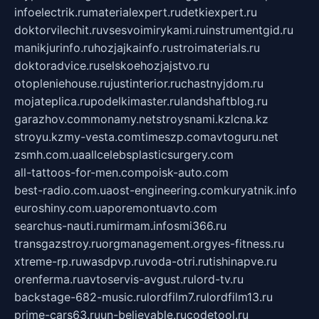
infoelectrik.ru
materialexpert.ru
detkiexpert.ru
doktorvilechit.ru
vsesvoimirykami.ru
instrumentgid.ru
manikjurinfo.ru
hozjajkainfo.ru
stroimaterials.ru
doktoradvice.ru
selskoehozjajstvo.ru
otopleniehouse.ru
justinterior.ru
chastnyjdom.ru
mojateplica.ru
podelkimaster.ru
landshaftblog.ru
garazhov.com
monamy.net
stroysnami.kz
lcna.kz
stroyu.kz
my-vesta.com
timeszp.com
avtoguru.net
zsmh.com.ua
allcelebsplasticsurgery.com
all-tattoos-for-men.com
poisk-auto.com
best-radio.com.ua
ost-engineering.com
kuryatnik.info
euroshiny.com.ua
poremontuavto.com
searchus-nauti.ru
mirmam.info
smi366.ru
transgazstroy.ru
orgmanagement.org
yes-fitness.ru
xtreme-rp.ru
wasdpvp.ru
voda-otri.ru
tishinapve.ru
orenferma.ru
avtoservis-avgust.ru
lord-tv.ru
backstage-682-music.ru
lordfilm7.ru
lordfilm13.ru
prime-cars63.ru
un-believable.ru
codetool.ru