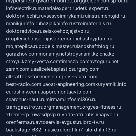
mypetslife.org
warren-buffett.org
greleon.com
sp-or.ru
infoelectrik.ru
materialexpert.ru
detkiexpert.ru
doktorvilechit.ru
vsesvoimirykami.ru
instrumentgid.ru
manikjurinfo.ru
hozjajkainfo.ru
stroimaterials.ru
doktoradvice.ru
selskoehozjajstvo.ru
otopleniehouse.ru
justinterior.ru
chastnyjdom.ru
mojateplica.ru
podelkimaster.ru
landshaftblog.ru
garazhov.com
monamy.net
stroysnami.kz
lcna.kz
stroyu.kz
my-vesta.com
timeszp.com
avtoguru.net
zsmh.com.ua
allcelebsplasticsurgery.com
all-tattoos-for-men.com
poisk-auto.com
best-radio.com.ua
ost-engineering.com
kuryatnik.info
euroshiny.com.ua
poremontuavto.com
searchus-nauti.ru
mirmam.info
smi366.ru
transgazstroy.ru
orgmanagement.org
yes-fitness.ru
xtreme-rp.ru
wasdpvp.ru
voda-otri.ru
tishinapve.ru
orenferma.ru
avtoservis-avgust.ru
lord-tv.ru
backstage-682-music.ru
lordfilm7.ru
lordfilm13.ru