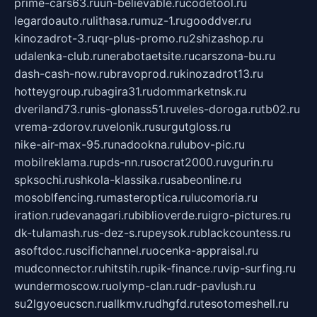
prime-cars63.ru
un-believable.ru
codetool.ru
legardoauto.ru
lithasa.ru
muz-1.ru
gooddver.ru
kinozadrot-3.ru
qr-plus-promo.ru
2shizashop.ru
udalenka-club.ru
nerabotaetsite.ru
carszona-bu.ru
dash-cash-now.ru
bravoprod.ru
kinozadrot13.ru
hotteygroup.ru
bagira31.ru
dommarketnsk.ru
dveriland73.ru
nis-glonass51.ru
veles-doroga.ru
tb02.ru
vrema-zdorov.ru
velonik.ru
surgutgloss.ru
nike-air-max-95.ru
nadookna.ru
lubov-pic.ru
mobilreklama.ru
pds-nn.ru
socrat2000.ru
vgurin.ru
spksochi.ru
shkola-klassika.ru
sabeonline.ru
mosoblfencing.ru
masteroptica.ru
lucomoria.ru
iration.ru
devanagari.ru
biblioverde.ru
igro-pictures.ru
dk-tulamash.ru
s-dez-s.ru
peysok.ru
blackcountess.ru
asoftdoc.ru
scifichannel.ru
ocenka-appraisal.ru
mudconnector.ru
hitstih.ru
pik-finance.ru
vip-surfing.ru
wundermoscow.ru
olymp-clan.ru
dr-pavlush.ru
su2lgyoeucscn.ru
allkmv.ru
dhgfd.ru
tesotomeshell.ru