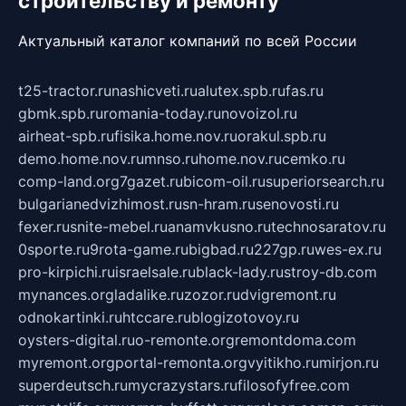
строительству и ремонту
Актуальный каталог компаний по всей России
t25-tractor.ru
nashicveti.ru
alutex.spb.ru
fas.ru
gbmk.spb.ru
romania-today.ru
novoizol.ru
airheat-spb.ru
fisika.home.nov.ru
orakul.spb.ru
demo.home.nov.ru
mnso.ru
home.nov.ru
cemko.ru
comp-land.org
7gazet.ru
bicom-oil.ru
superiorsearch.ru
bulgarianedvizhimost.ru
sn-hram.ru
senovosti.ru
fexer.ru
snite-mebel.ru
anamvkusno.ru
technosaratov.ru
0sporte.ru
9rota-game.ru
bigbad.ru
227gp.ru
wes-ex.ru
pro-kirpichi.ru
israelsale.ru
black-lady.ru
stroy-db.com
mynances.org
ladalike.ru
zozor.ru
dvigremont.ru
odnokartinki.ru
htccare.ru
blogizotovoy.ru
oysters-digital.ru
o-remonte.org
remontdoma.com
myremont.org
portal-remonta.org
vyitikho.ru
mirjon.ru
superdeutsch.ru
mycrazystars.ru
filosofyfree.com