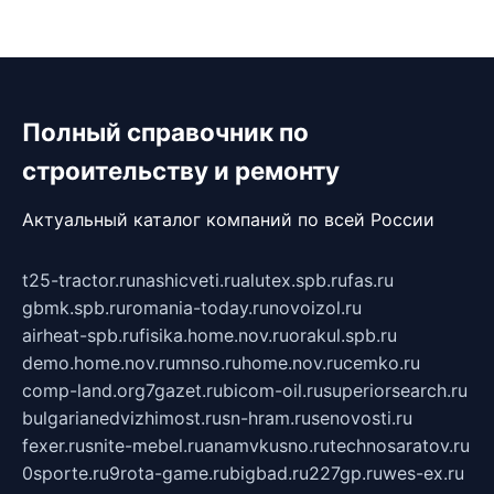
Полный справочник по
строительству и ремонту
Актуальный каталог компаний по всей России
t25-tractor.ru
nashicveti.ru
alutex.spb.ru
fas.ru
gbmk.spb.ru
romania-today.ru
novoizol.ru
airheat-spb.ru
fisika.home.nov.ru
orakul.spb.ru
demo.home.nov.ru
mnso.ru
home.nov.ru
cemko.ru
comp-land.org
7gazet.ru
bicom-oil.ru
superiorsearch.ru
bulgarianedvizhimost.ru
sn-hram.ru
senovosti.ru
fexer.ru
snite-mebel.ru
anamvkusno.ru
technosaratov.ru
0sporte.ru
9rota-game.ru
bigbad.ru
227gp.ru
wes-ex.ru