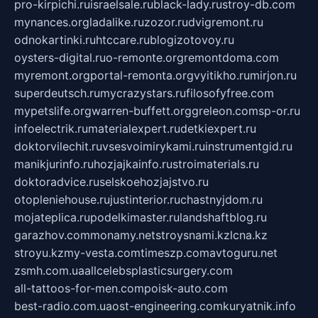
pro-kirpichi.ru
israelsale.ru
black-lady.ru
stroy-db.com
mynances.org
ladalike.ru
zozor.ru
dvigremont.ru
odnokartinki.ru
htccare.ru
blogizotovoy.ru
oysters-digital.ru
o-remonte.org
remontdoma.com
myremont.org
portal-remonta.org
vyitikho.ru
mirjon.ru
superdeutsch.ru
mycrazystars.ru
filosofyfree.com
mypetslife.org
warren-buffett.org
greleon.com
sp-or.ru
infoelectrik.ru
materialexpert.ru
detkiexpert.ru
doktorvilechit.ru
vsesvoimirykami.ru
instrumentgid.ru
manikjurinfo.ru
hozjajkainfo.ru
stroimaterials.ru
doktoradvice.ru
selskoehozjajstvo.ru
otopleniehouse.ru
justinterior.ru
chastnyjdom.ru
mojateplica.ru
podelkimaster.ru
landshaftblog.ru
garazhov.com
monamy.net
stroysnami.kz
lcna.kz
stroyu.kz
my-vesta.com
timeszp.com
avtoguru.net
zsmh.com.ua
allcelebsplasticsurgery.com
all-tattoos-for-men.com
poisk-auto.com
best-radio.com.ua
ost-engineering.com
kuryatnik.info