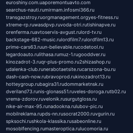
euroshiny.com.ua
poremontuavto.com
searchus-nauti.ru
mirmam.info
smi366.ru
transgazstroy.ru
orgmanagement.org
yes-fitness.ru
xtreme-rp.ru
wasdpvp.ru
voda-otri.ru
tishinapve.ru
orenferma.ru
avtoservis-avgust.ru
lord-tv.ru
backstage-682-music.ru
lordfilm7.ru
lordfilm13.ru
prime-cars63.ru
un-believable.ru
codetool.ru
legardoauto.ru
lithasa.ru
muz-1.ru
gooddver.ru
kinozadrot-3.ru
qr-plus-promo.ru
2shizashop.ru
udalenka-club.ru
nerabotaetsite.ru
carszona-bu.ru
dash-cash-now.ru
bravoprod.ru
kinozadrot13.ru
hotteygroup.ru
bagira31.ru
dommarketnsk.ru
dveriland73.ru
nis-glonass51.ru
veles-doroga.ru
tb02.ru
vrema-zdorov.ru
velonik.ru
surgutgloss.ru
nike-air-max-95.ru
nadookna.ru
lubov-pic.ru
mobilreklama.ru
pds-nn.ru
socrat2000.ru
vgurin.ru
spksochi.ru
shkola-klassika.ru
sabeonline.ru
mosoblfencing.ru
masteroptica.ru
lucomoria.ru