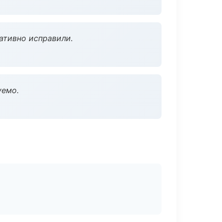
ативно исправили.
уемо.