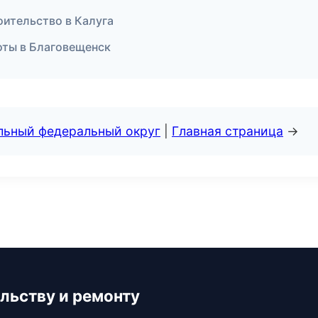
оительство в Калуга
оты в Благовещенск
альный федеральный округ
|
Главная страница
→
льству и ремонту