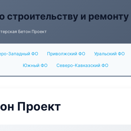
о строительству и ремонту
терская Бетон Проект
еро-Западный ФО
Приволжский ФО
Уральский ФО
Южный ФО
Северо-Кавказский ФО
он Проект