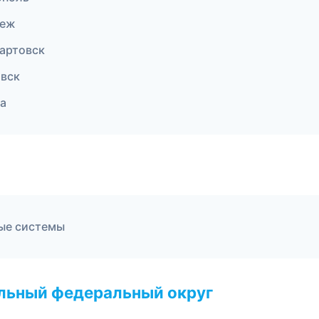
неж
артовск
вск
а
ые системы
альный федеральный округ