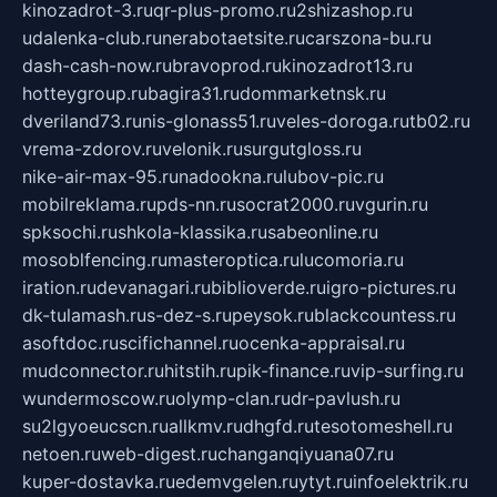
kinozadrot-3.ru
qr-plus-promo.ru
2shizashop.ru
udalenka-club.ru
nerabotaetsite.ru
carszona-bu.ru
dash-cash-now.ru
bravoprod.ru
kinozadrot13.ru
hotteygroup.ru
bagira31.ru
dommarketnsk.ru
dveriland73.ru
nis-glonass51.ru
veles-doroga.ru
tb02.ru
vrema-zdorov.ru
velonik.ru
surgutgloss.ru
nike-air-max-95.ru
nadookna.ru
lubov-pic.ru
mobilreklama.ru
pds-nn.ru
socrat2000.ru
vgurin.ru
spksochi.ru
shkola-klassika.ru
sabeonline.ru
mosoblfencing.ru
masteroptica.ru
lucomoria.ru
iration.ru
devanagari.ru
biblioverde.ru
igro-pictures.ru
dk-tulamash.ru
s-dez-s.ru
peysok.ru
blackcountess.ru
asoftdoc.ru
scifichannel.ru
ocenka-appraisal.ru
mudconnector.ru
hitstih.ru
pik-finance.ru
vip-surfing.ru
wundermoscow.ru
olymp-clan.ru
dr-pavlush.ru
su2lgyoeucscn.ru
allkmv.ru
dhgfd.ru
tesotomeshell.ru
netoen.ru
web-digest.ru
changanqiyuana07.ru
kuper-dostavka.ru
edemvgelen.ru
ytyt.ru
infoelektrik.ru