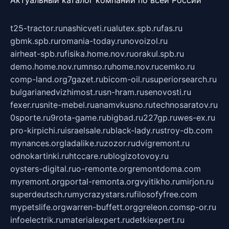
Актуальный каталог компаний по всей России
t25-tractor.ru
nashicveti.ru
alutex.spb.ru
fas.ru
gbmk.spb.ru
romania-today.ru
novoizol.ru
airheat-spb.ru
fisika.home.nov.ru
orakul.spb.ru
demo.home.nov.ru
mnso.ru
home.nov.ru
cemko.ru
comp-land.org
7gazet.ru
bicom-oil.ru
superiorsearch.ru
bulgarianedvizhimost.ru
sn-hram.ru
senovosti.ru
fexer.ru
snite-mebel.ru
anamvkusno.ru
technosaratov.ru
0sporte.ru
9rota-game.ru
bigbad.ru
227gp.ru
wes-ex.ru
pro-kirpichi.ru
israelsale.ru
black-lady.ru
stroy-db.com
mynances.org
ladalike.ru
zozor.ru
dvigremont.ru
odnokartinki.ru
htccare.ru
blogizotovoy.ru
oysters-digital.ru
o-remonte.org
remontdoma.com
myremont.org
portal-remonta.org
vyitikho.ru
mirjon.ru
superdeutsch.ru
mycrazystars.ru
filosofyfree.com
mypetslife.org
warren-buffett.org
greleon.com
sp-or.ru
infoelectrik.ru
materialexpert.ru
detkiexpert.ru