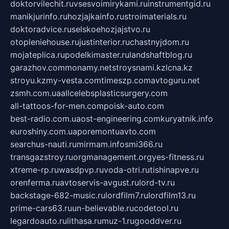
doktorvilechit.ru
vsesvoimirykami.ru
instrumentgid.ru
manikjurinfo.ru
hozjajkainfo.ru
stroimaterials.ru
doktoradvice.ru
selskoehozjajstvo.ru
otopleniehouse.ru
justinterior.ru
chastnyjdom.ru
mojateplica.ru
podelkimaster.ru
landshaftblog.ru
garazhov.com
monamy.net
stroysnami.kz
lcna.kz
stroyu.kz
my-vesta.com
timeszp.com
avtoguru.net
zsmh.com.ua
allcelebsplasticsurgery.com
all-tattoos-for-men.com
poisk-auto.com
best-radio.com.ua
ost-engineering.com
kuryatnik.info
euroshiny.com.ua
poremontuavto.com
searchus-nauti.ru
mirmam.info
smi366.ru
transgazstroy.ru
orgmanagement.org
yes-fitness.ru
xtreme-rp.ru
wasdpvp.ru
voda-otri.ru
tishinapve.ru
orenferma.ru
avtoservis-avgust.ru
lord-tv.ru
backstage-682-music.ru
lordfilm7.ru
lordfilm13.ru
prime-cars63.ru
un-believable.ru
codetool.ru
legardoauto.ru
lithasa.ru
muz-1.ru
gooddver.ru