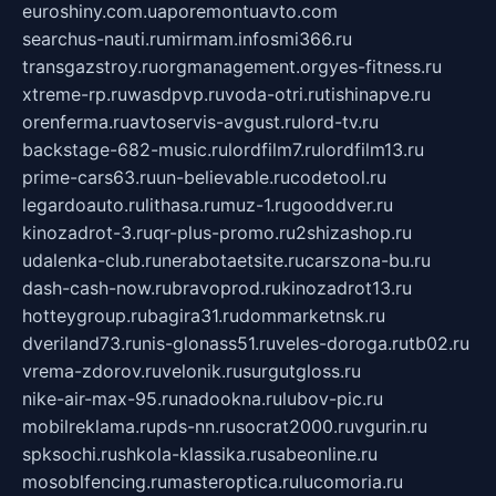
euroshiny.com.ua
poremontuavto.com
searchus-nauti.ru
mirmam.info
smi366.ru
transgazstroy.ru
orgmanagement.org
yes-fitness.ru
xtreme-rp.ru
wasdpvp.ru
voda-otri.ru
tishinapve.ru
orenferma.ru
avtoservis-avgust.ru
lord-tv.ru
backstage-682-music.ru
lordfilm7.ru
lordfilm13.ru
prime-cars63.ru
un-believable.ru
codetool.ru
legardoauto.ru
lithasa.ru
muz-1.ru
gooddver.ru
kinozadrot-3.ru
qr-plus-promo.ru
2shizashop.ru
udalenka-club.ru
nerabotaetsite.ru
carszona-bu.ru
dash-cash-now.ru
bravoprod.ru
kinozadrot13.ru
hotteygroup.ru
bagira31.ru
dommarketnsk.ru
dveriland73.ru
nis-glonass51.ru
veles-doroga.ru
tb02.ru
vrema-zdorov.ru
velonik.ru
surgutgloss.ru
nike-air-max-95.ru
nadookna.ru
lubov-pic.ru
mobilreklama.ru
pds-nn.ru
socrat2000.ru
vgurin.ru
spksochi.ru
shkola-klassika.ru
sabeonline.ru
mosoblfencing.ru
masteroptica.ru
lucomoria.ru