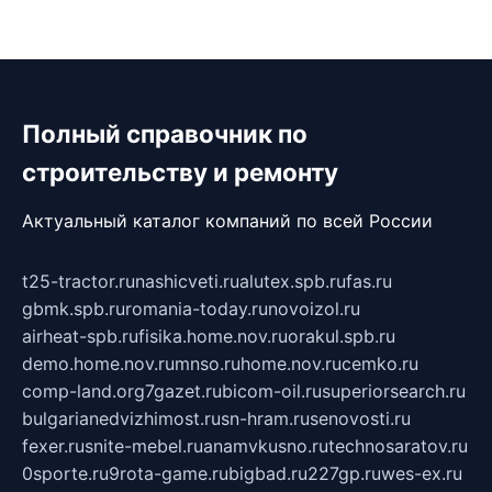
Полный справочник по
строительству и ремонту
Актуальный каталог компаний по всей России
t25-tractor.ru
nashicveti.ru
alutex.spb.ru
fas.ru
gbmk.spb.ru
romania-today.ru
novoizol.ru
airheat-spb.ru
fisika.home.nov.ru
orakul.spb.ru
demo.home.nov.ru
mnso.ru
home.nov.ru
cemko.ru
comp-land.org
7gazet.ru
bicom-oil.ru
superiorsearch.ru
bulgarianedvizhimost.ru
sn-hram.ru
senovosti.ru
fexer.ru
snite-mebel.ru
anamvkusno.ru
technosaratov.ru
0sporte.ru
9rota-game.ru
bigbad.ru
227gp.ru
wes-ex.ru