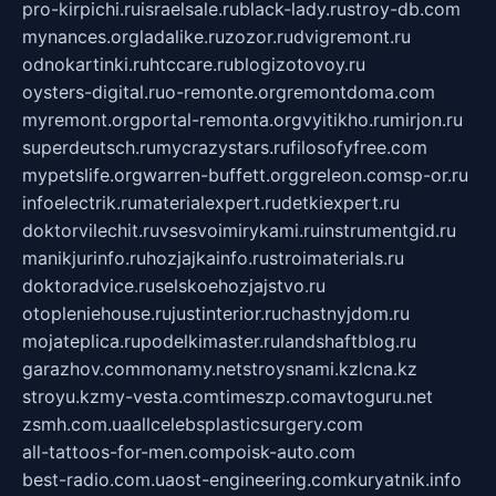
pro-kirpichi.ru
israelsale.ru
black-lady.ru
stroy-db.com
mynances.org
ladalike.ru
zozor.ru
dvigremont.ru
odnokartinki.ru
htccare.ru
blogizotovoy.ru
oysters-digital.ru
o-remonte.org
remontdoma.com
myremont.org
portal-remonta.org
vyitikho.ru
mirjon.ru
superdeutsch.ru
mycrazystars.ru
filosofyfree.com
mypetslife.org
warren-buffett.org
greleon.com
sp-or.ru
infoelectrik.ru
materialexpert.ru
detkiexpert.ru
doktorvilechit.ru
vsesvoimirykami.ru
instrumentgid.ru
manikjurinfo.ru
hozjajkainfo.ru
stroimaterials.ru
doktoradvice.ru
selskoehozjajstvo.ru
otopleniehouse.ru
justinterior.ru
chastnyjdom.ru
mojateplica.ru
podelkimaster.ru
landshaftblog.ru
garazhov.com
monamy.net
stroysnami.kz
lcna.kz
stroyu.kz
my-vesta.com
timeszp.com
avtoguru.net
zsmh.com.ua
allcelebsplasticsurgery.com
all-tattoos-for-men.com
poisk-auto.com
best-radio.com.ua
ost-engineering.com
kuryatnik.info