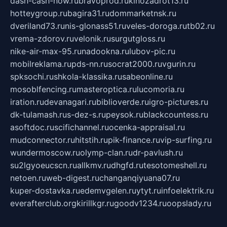
dash-cash-now.ru
bravoprod.ru
kinozadrot13.ru
hotteygroup.ru
bagira31.ru
dommarketnsk.ru
dveriland73.ru
nis-glonass51.ru
veles-doroga.ru
tb02.ru
vrema-zdorov.ru
velonik.ru
surgutgloss.ru
nike-air-max-95.ru
nadookna.ru
lubov-pic.ru
mobilreklama.ru
pds-nn.ru
socrat2000.ru
vgurin.ru
spksochi.ru
shkola-klassika.ru
sabeonline.ru
mosoblfencing.ru
masteroptica.ru
lucomoria.ru
iration.ru
devanagari.ru
biblioverde.ru
igro-pictures.ru
dk-tulamash.ru
s-dez-s.ru
peysok.ru
blackcountess.ru
asoftdoc.ru
scifichannel.ru
ocenka-appraisal.ru
mudconnector.ru
hitstih.ru
pik-finance.ru
vip-surfing.ru
wundermoscow.ru
olymp-clan.ru
dr-pavlush.ru
su2lgyoeucscn.ru
allkmv.ru
dhgfd.ru
tesotomeshell.ru
netoen.ru
web-digest.ru
changanqiyuana07.ru
kuper-dostavka.ru
edemvgelen.ru
ytyt.ru
infoelektrik.ru
everafterclub.org
kirillkgr.ru
goodv1234.ru
oopslady.ru