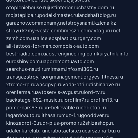
otopleniehouse.ru
justinterior.ru
chastnyjdom.ru
mojateplica.ru
podelkimaster.ru
landshaftblog.ru
garazhov.com
monamy.net
stroysnami.kz
lcna.kz
stroyu.kz
my-vesta.com
timeszp.com
avtoguru.net
zsmh.com.ua
allcelebsplasticsurgery.com
all-tattoos-for-men.com
poisk-auto.com
best-radio.com.ua
ost-engineering.com
kuryatnik.info
euroshiny.com.ua
poremontuavto.com
searchus-nauti.ru
mirmam.info
smi366.ru
transgazstroy.ru
orgmanagement.org
yes-fitness.ru
xtreme-rp.ru
wasdpvp.ru
voda-otri.ru
tishinapve.ru
orenferma.ru
avtoservis-avgust.ru
lord-tv.ru
backstage-682-music.ru
lordfilm7.ru
lordfilm13.ru
prime-cars63.ru
un-believable.ru
codetool.ru
legardoauto.ru
lithasa.ru
muz-1.ru
gooddver.ru
kinozadrot-3.ru
qr-plus-promo.ru
2shizashop.ru
udalenka-club.ru
nerabotaetsite.ru
carszona-bu.ru