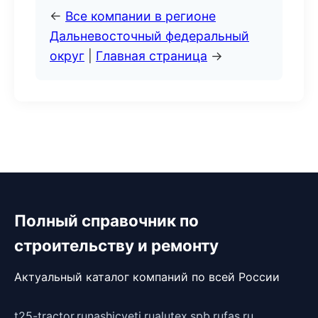
←
Все компании в регионе
Дальневосточный федеральный
округ
|
Главная страница
→
Полный справочник по
строительству и ремонту
Актуальный каталог компаний по всей России
t25-tractor.ru
nashicveti.ru
alutex.spb.ru
fas.ru