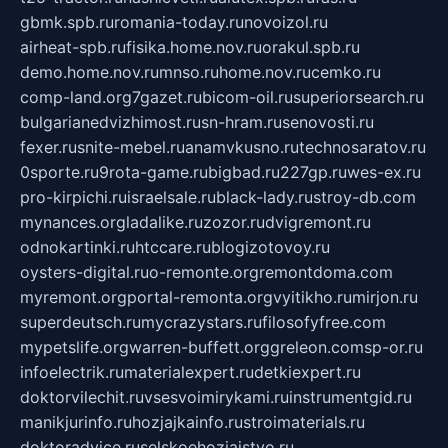
gbmk.spb.ru
romania-today.ru
novoizol.ru
airheat-spb.ru
fisika.home.nov.ru
orakul.spb.ru
demo.home.nov.ru
mnso.ru
home.nov.ru
cemko.ru
comp-land.org
7gazet.ru
bicom-oil.ru
superiorsearch.ru
bulgarianedvizhimost.ru
sn-hram.ru
senovosti.ru
fexer.ru
snite-mebel.ru
anamvkusno.ru
technosaratov.ru
0sporte.ru
9rota-game.ru
bigbad.ru
227gp.ru
wes-ex.ru
pro-kirpichi.ru
israelsale.ru
black-lady.ru
stroy-db.com
mynances.org
ladalike.ru
zozor.ru
dvigremont.ru
odnokartinki.ru
htccare.ru
blogizotovoy.ru
oysters-digital.ru
o-remonte.org
remontdoma.com
myremont.org
portal-remonta.org
vyitikho.ru
mirjon.ru
superdeutsch.ru
mycrazystars.ru
filosofyfree.com
mypetslife.org
warren-buffett.org
greleon.com
sp-or.ru
infoelectrik.ru
materialexpert.ru
detkiexpert.ru
doktorvilechit.ru
vsesvoimirykami.ru
instrumentgid.ru
manikjurinfo.ru
hozjajkainfo.ru
stroimaterials.ru
doktoradvice.ru
selskoehozjajstvo.ru