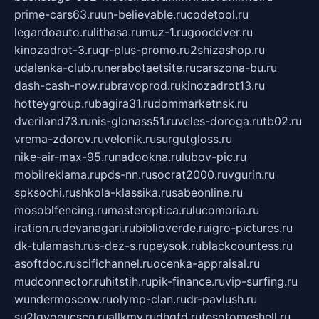
prime-cars63.ru
un-believable.ru
codetool.ru
legardoauto.ru
lithasa.ru
muz-1.ru
gooddver.ru
kinozadrot-3.ru
qr-plus-promo.ru
2shizashop.ru
udalenka-club.ru
nerabotaetsite.ru
carszona-bu.ru
dash-cash-now.ru
bravoprod.ru
kinozadrot13.ru
hotteygroup.ru
bagira31.ru
dommarketnsk.ru
dveriland73.ru
nis-glonass51.ru
veles-doroga.ru
tb02.ru
vrema-zdorov.ru
velonik.ru
surgutgloss.ru
nike-air-max-95.ru
nadookna.ru
lubov-pic.ru
mobilreklama.ru
pds-nn.ru
socrat2000.ru
vgurin.ru
spksochi.ru
shkola-klassika.ru
sabeonline.ru
mosoblfencing.ru
masteroptica.ru
lucomoria.ru
iration.ru
devanagari.ru
biblioverde.ru
igro-pictures.ru
dk-tulamash.ru
s-dez-s.ru
peysok.ru
blackcountess.ru
asoftdoc.ru
scifichannel.ru
ocenka-appraisal.ru
mudconnector.ru
hitstih.ru
pik-finance.ru
vip-surfing.ru
wundermoscow.ru
olymp-clan.ru
dr-pavlush.ru
su2lgyoeucscn.ru
allkmv.ru
dhgfd.ru
tesotomeshell.ru