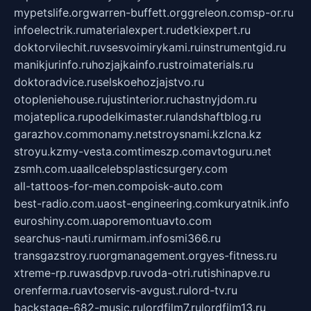
mypetslife.org
warren-buffett.org
greleon.com
sp-or.ru
infoelectrik.ru
materialexpert.ru
detkiexpert.ru
doktorvilechit.ru
vsesvoimirykami.ru
instrumentgid.ru
manikjurinfo.ru
hozjajkainfo.ru
stroimaterials.ru
doktoradvice.ru
selskoehozjajstvo.ru
otopleniehouse.ru
justinterior.ru
chastnyjdom.ru
mojateplica.ru
podelkimaster.ru
landshaftblog.ru
garazhov.com
monamy.net
stroysnami.kz
lcna.kz
stroyu.kz
my-vesta.com
timeszp.com
avtoguru.net
zsmh.com.ua
allcelebsplasticsurgery.com
all-tattoos-for-men.com
poisk-auto.com
best-radio.com.ua
ost-engineering.com
kuryatnik.info
euroshiny.com.ua
poremontuavto.com
searchus-nauti.ru
mirmam.info
smi366.ru
transgazstroy.ru
orgmanagement.org
yes-fitness.ru
xtreme-rp.ru
wasdpvp.ru
voda-otri.ru
tishinapve.ru
orenferma.ru
avtoservis-avgust.ru
lord-tv.ru
backstage-682-music.ru
lordfilm7.ru
lordfilm13.ru