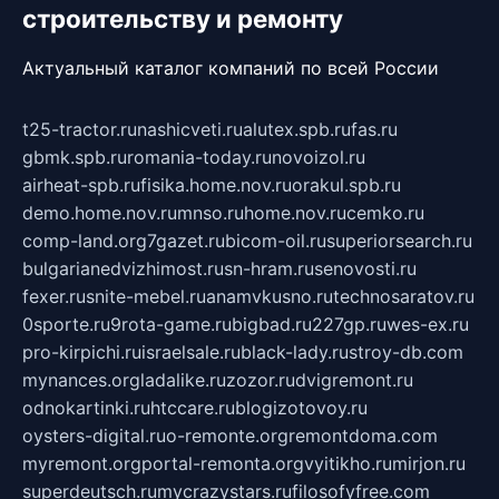
строительству и ремонту
Актуальный каталог компаний по всей России
t25-tractor.ru
nashicveti.ru
alutex.spb.ru
fas.ru
gbmk.spb.ru
romania-today.ru
novoizol.ru
airheat-spb.ru
fisika.home.nov.ru
orakul.spb.ru
demo.home.nov.ru
mnso.ru
home.nov.ru
cemko.ru
comp-land.org
7gazet.ru
bicom-oil.ru
superiorsearch.ru
bulgarianedvizhimost.ru
sn-hram.ru
senovosti.ru
fexer.ru
snite-mebel.ru
anamvkusno.ru
technosaratov.ru
0sporte.ru
9rota-game.ru
bigbad.ru
227gp.ru
wes-ex.ru
pro-kirpichi.ru
israelsale.ru
black-lady.ru
stroy-db.com
mynances.org
ladalike.ru
zozor.ru
dvigremont.ru
odnokartinki.ru
htccare.ru
blogizotovoy.ru
oysters-digital.ru
o-remonte.org
remontdoma.com
myremont.org
portal-remonta.org
vyitikho.ru
mirjon.ru
superdeutsch.ru
mycrazystars.ru
filosofyfree.com