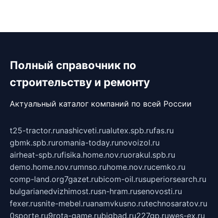
Полный справочник по
строительству и ремонту
Актуальный каталог компаний по всей России
t25-tractor.ru
nashicveti.ru
alutex.spb.ru
fas.ru
gbmk.spb.ru
romania-today.ru
novoizol.ru
airheat-spb.ru
fisika.home.nov.ru
orakul.spb.ru
demo.home.nov.ru
mnso.ru
home.nov.ru
cemko.ru
comp-land.org
7gazet.ru
bicom-oil.ru
superiorsearch.ru
bulgarianedvizhimost.ru
sn-hram.ru
senovosti.ru
fexer.ru
snite-mebel.ru
anamvkusno.ru
technosaratov.ru
0sporte.ru
9rota-game.ru
bigbad.ru
227gp.ru
wes-ex.ru