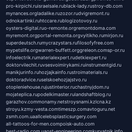
pro-kirpichi.ru
israelsale.ru
black-lady.ru
stroy-db.com
mynances.org
ladalike.ru
zozor.ru
dvigremont.ru
odnokartinki.ru
htccare.ru
blogizotovoy.ru
oysters-digital.ru
o-remonte.org
remontdoma.com
myremont.org
portal-remonta.org
vyitikho.ru
mirjon.ru
superdeutsch.ru
mycrazystars.ru
filosofyfree.com
mypetslife.org
warren-buffett.org
greleon.com
sp-or.ru
infoelectrik.ru
materialexpert.ru
detkiexpert.ru
doktorvilechit.ru
vsesvoimirykami.ru
instrumentgid.ru
manikjurinfo.ru
hozjajkainfo.ru
stroimaterials.ru
doktoradvice.ru
selskoehozjajstvo.ru
otopleniehouse.ru
justinterior.ru
chastnyjdom.ru
mojateplica.ru
podelkimaster.ru
landshaftblog.ru
garazhov.com
monamy.net
stroysnami.kz
lcna.kz
stroyu.kz
my-vesta.com
timeszp.com
avtoguru.net
zsmh.com.ua
allcelebsplasticsurgery.com
all-tattoos-for-men.com
poisk-auto.com
best-radio.com.ua
ost-engineering.com
kuryatnik.info