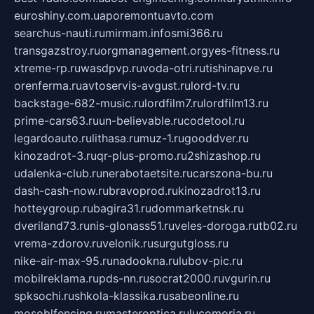
euroshiny.com.ua
poremontuavto.com
searchus-nauti.ru
mirmam.info
smi366.ru
transgazstroy.ru
orgmanagement.org
yes-fitness.ru
xtreme-rp.ru
wasdpvp.ru
voda-otri.ru
tishinapve.ru
orenferma.ru
avtoservis-avgust.ru
lord-tv.ru
backstage-682-music.ru
lordfilm7.ru
lordfilm13.ru
prime-cars63.ru
un-believable.ru
codetool.ru
legardoauto.ru
lithasa.ru
muz-1.ru
gooddver.ru
kinozadrot-3.ru
qr-plus-promo.ru
2shizashop.ru
udalenka-club.ru
nerabotaetsite.ru
carszona-bu.ru
dash-cash-now.ru
bravoprod.ru
kinozadrot13.ru
hotteygroup.ru
bagira31.ru
dommarketnsk.ru
dveriland73.ru
nis-glonass51.ru
veles-doroga.ru
tb02.ru
vrema-zdorov.ru
velonik.ru
surgutgloss.ru
nike-air-max-95.ru
nadookna.ru
lubov-pic.ru
mobilreklama.ru
pds-nn.ru
socrat2000.ru
vgurin.ru
spksochi.ru
shkola-klassika.ru
sabeonline.ru
mosoblfencing.ru
masteroptica.ru
lucomoria.ru