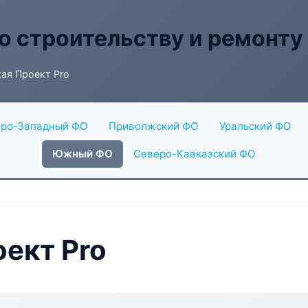
о строительству и ремонту
ая Проект Pro
ро-Западный ФО
Приволжский ФО
Уральский ФО
Южный ФО
Северо-Кавказский ФО
ект Pro