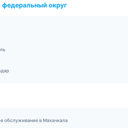
 федеральный округ
оль
одар
кое обслуживание в Махачкала