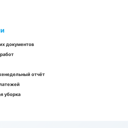
ми
их документов
 работ
женедельный отчёт
платежей
ая уборка