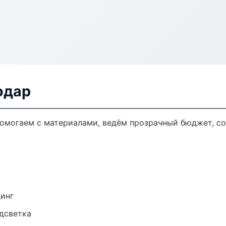
одар
 Помогаем с материалами, ведём прозрачный бюджет, с
динг
одсветка