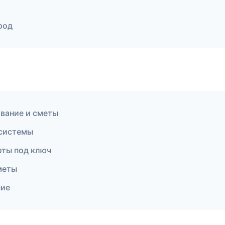
род
вание и сметы
 системы
оты под ключ
меты
ние