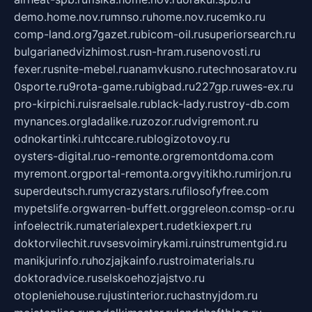
demo.home.nov.ru
mnso.ru
home.nov.ru
cemko.ru
comp-land.org
7gazet.ru
bicom-oil.ru
superiorsearch.ru
bulgarianedvizhimost.ru
sn-hram.ru
senovosti.ru
fexer.ru
snite-mebel.ru
anamvkusno.ru
technosaratov.ru
0sporte.ru
9rota-game.ru
bigbad.ru
227gp.ru
wes-ex.ru
pro-kirpichi.ru
israelsale.ru
black-lady.ru
stroy-db.com
mynances.org
ladalike.ru
zozor.ru
dvigremont.ru
odnokartinki.ru
htccare.ru
blogizotovoy.ru
oysters-digital.ru
o-remonte.org
remontdoma.com
myremont.org
portal-remonta.org
vyitikho.ru
mirjon.ru
superdeutsch.ru
mycrazystars.ru
filosofyfree.com
mypetslife.org
warren-buffett.org
greleon.com
sp-or.ru
infoelectrik.ru
materialexpert.ru
detkiexpert.ru
doktorvilechit.ru
vsesvoimirykami.ru
instrumentgid.ru
manikjurinfo.ru
hozjajkainfo.ru
stroimaterials.ru
doktoradvice.ru
selskoehozjajstvo.ru
otopleniehouse.ru
justinterior.ru
chastnyjdom.ru