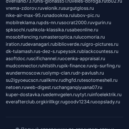
dveriland73.ru
nis-glonass51.ru
veles-doroga.ru
tb02.ru
vrema-zdorov.ru
velonik.ru
surgutgloss.ru
nike-air-max-95.ru
nadookna.ru
lubov-pic.ru
mobilreklama.ru
pds-nn.ru
socrat2000.ru
vgurin.ru
spksochi.ru
shkola-klassika.ru
sabeonline.ru
mosoblfencing.ru
masteroptica.ru
lucomoria.ru
iration.ru
devanagari.ru
biblioverde.ru
igro-pictures.ru
dk-tulamash.ru
s-dez-s.ru
peysok.ru
blackcountess.ru
asoftdoc.ru
scifichannel.ru
ocenka-appraisal.ru
mudconnector.ru
hitstih.ru
pik-finance.ru
vip-surfing.ru
wundermoscow.ru
olymp-clan.ru
dr-pavlush.ru
su2lgyoeucscn.ru
allkmv.ru
dhgfd.ru
tesotomeshell.ru
netoen.ru
web-digest.ru
changanqiyuana07.ru
kuper-dostavka.ru
edemvgelen.ru
ytyt.ru
infoelektrik.ru
everafterclub.org
kirillkgr.ru
goodv1234.ru
oopslady.ru