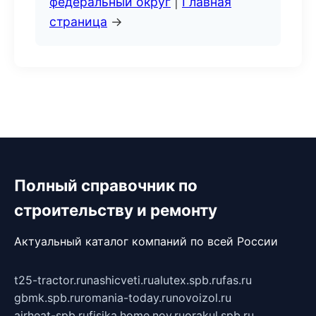
федеральный округ
|
Главная
страница
→
Полный справочник по
строительству и ремонту
Актуальный каталог компаний по всей России
t25-tractor.ru
nashicveti.ru
alutex.spb.ru
fas.ru
gbmk.spb.ru
romania-today.ru
novoizol.ru
airheat-spb.ru
fisika.home.nov.ru
orakul.spb.ru