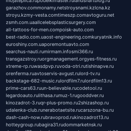
mojateplica.ru
podelkimaster.ru
landshaftblog.ru
garazhov.com
monamy.net
stroysnami.kz
lcna.kz
stroyu.kz
my-vesta.com
timeszp.com
avtoguru.net
zsmh.com.ua
allcelebsplasticsurgery.com
all-tattoos-for-men.com
poisk-auto.com
best-radio.com.ua
ost-engineering.com
kuryatnik.info
euroshiny.com.ua
poremontuavto.com
searchus-nauti.ru
mirmam.info
smi366.ru
transgazstroy.ru
orgmanagement.org
yes-fitness.ru
xtreme-rp.ru
wasdpvp.ru
voda-otri.ru
tishinapve.ru
orenferma.ru
avtoservis-avgust.ru
lord-tv.ru
backstage-682-music.ru
lordfilm7.ru
lordfilm13.ru
prime-cars63.ru
un-believable.ru
codetool.ru
legardoauto.ru
lithasa.ru
muz-1.ru
gooddver.ru
kinozadrot-3.ru
qr-plus-promo.ru
2shizashop.ru
udalenka-club.ru
nerabotaetsite.ru
carszona-bu.ru
dash-cash-now.ru
bravoprod.ru
kinozadrot13.ru
hotteygroup.ru
bagira31.ru
dommarketnsk.ru