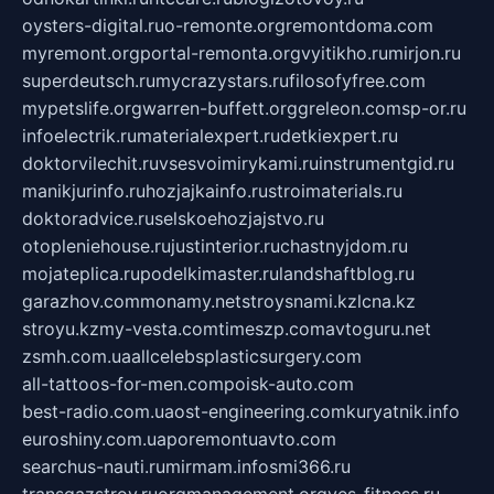
oysters-digital.ru
o-remonte.org
remontdoma.com
myremont.org
portal-remonta.org
vyitikho.ru
mirjon.ru
superdeutsch.ru
mycrazystars.ru
filosofyfree.com
mypetslife.org
warren-buffett.org
greleon.com
sp-or.ru
infoelectrik.ru
materialexpert.ru
detkiexpert.ru
doktorvilechit.ru
vsesvoimirykami.ru
instrumentgid.ru
manikjurinfo.ru
hozjajkainfo.ru
stroimaterials.ru
doktoradvice.ru
selskoehozjajstvo.ru
otopleniehouse.ru
justinterior.ru
chastnyjdom.ru
mojateplica.ru
podelkimaster.ru
landshaftblog.ru
garazhov.com
monamy.net
stroysnami.kz
lcna.kz
stroyu.kz
my-vesta.com
timeszp.com
avtoguru.net
zsmh.com.ua
allcelebsplasticsurgery.com
all-tattoos-for-men.com
poisk-auto.com
best-radio.com.ua
ost-engineering.com
kuryatnik.info
euroshiny.com.ua
poremontuavto.com
searchus-nauti.ru
mirmam.info
smi366.ru