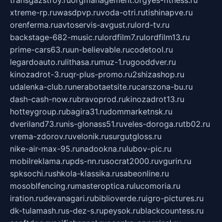
transgazstroy.ru
orgmanagement.org
yes-fitness.ru
xtreme-rp.ru
wasdpvp.ru
voda-otri.ru
tishinapve.ru
orenferma.ru
avtoservis-avgust.ru
lord-tv.ru
backstage-682-music.ru
lordfilm7.ru
lordfilm13.ru
prime-cars63.ru
un-believable.ru
codetool.ru
legardoauto.ru
lithasa.ru
muz-1.ru
gooddver.ru
kinozadrot-3.ru
qr-plus-promo.ru
2shizashop.ru
udalenka-club.ru
nerabotaetsite.ru
carszona-bu.ru
dash-cash-now.ru
bravoprod.ru
kinozadrot13.ru
hotteygroup.ru
bagira31.ru
dommarketnsk.ru
dveriland73.ru
nis-glonass51.ru
veles-doroga.ru
tb02.ru
vrema-zdorov.ru
velonik.ru
surgutgloss.ru
nike-air-max-95.ru
nadookna.ru
lubov-pic.ru
mobilreklama.ru
pds-nn.ru
socrat2000.ru
vgurin.ru
spksochi.ru
shkola-klassika.ru
sabeonline.ru
mosoblfencing.ru
masteroptica.ru
lucomoria.ru
iration.ru
devanagari.ru
biblioverde.ru
igro-pictures.ru
dk-tulamash.ru
s-dez-s.ru
peysok.ru
blackcountess.ru