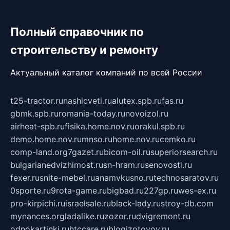
Полный справочник по
строительству и ремонту
Актуальный каталог компаний по всей России
t25-tractor.ru
nashicveti.ru
alutex.spb.ru
fas.ru
gbmk.spb.ru
romania-today.ru
novoizol.ru
airheat-spb.ru
fisika.home.nov.ru
orakul.spb.ru
demo.home.nov.ru
mnso.ru
home.nov.ru
cemko.ru
comp-land.org
7gazet.ru
bicom-oil.ru
superiorsearch.ru
bulgarianedvizhimost.ru
sn-hram.ru
senovosti.ru
fexer.ru
snite-mebel.ru
anamvkusno.ru
technosaratov.ru
0sporte.ru
9rota-game.ru
bigbad.ru
227gp.ru
wes-ex.ru
pro-kirpichi.ru
israelsale.ru
black-lady.ru
stroy-db.com
mynances.org
ladalike.ru
zozor.ru
dvigremont.ru
odnokartinki.ru
htccare.ru
blogizotovoy.ru