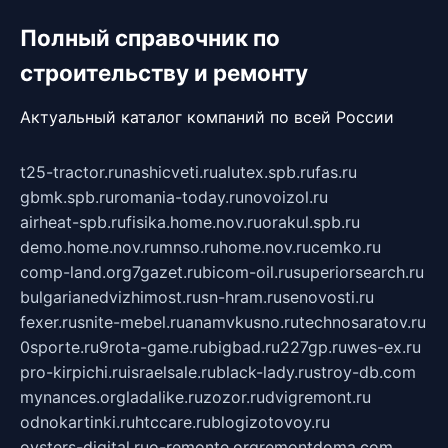
Полный справочник по
строительству и ремонту
Актуальный каталог компаний по всей России
t25-tractor.ru
nashicveti.ru
alutex.spb.ru
fas.ru
gbmk.spb.ru
romania-today.ru
novoizol.ru
airheat-spb.ru
fisika.home.nov.ru
orakul.spb.ru
demo.home.nov.ru
mnso.ru
home.nov.ru
cemko.ru
comp-land.org
7gazet.ru
bicom-oil.ru
superiorsearch.ru
bulgarianedvizhimost.ru
sn-hram.ru
senovosti.ru
fexer.ru
snite-mebel.ru
anamvkusno.ru
technosaratov.ru
0sporte.ru
9rota-game.ru
bigbad.ru
227gp.ru
wes-ex.ru
pro-kirpichi.ru
israelsale.ru
black-lady.ru
stroy-db.com
mynances.org
ladalike.ru
zozor.ru
dvigremont.ru
odnokartinki.ru
htccare.ru
blogizotovoy.ru
oysters-digital.ru
o-remonte.org
remontdoma.com