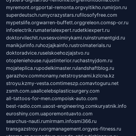
myremont.org
portal-remonta.org
vyitikho.ru
mirjon.ru
superdeutsch.ru
mycrazystars.ru
filosofyfree.com
mypetslife.org
warren-buffett.org
greleon.com
sp-or.ru
infoelectrik.ru
materialexpert.ru
detkiexpert.ru
doktorvilechit.ru
vsesvoimirykami.ru
instrumentgid.ru
manikjurinfo.ru
hozjajkainfo.ru
stroimaterials.ru
doktoradvice.ru
selskoehozjajstvo.ru
otopleniehouse.ru
justinterior.ru
chastnyjdom.ru
mojateplica.ru
podelkimaster.ru
landshaftblog.ru
garazhov.com
monamy.net
stroysnami.kz
lcna.kz
stroyu.kz
my-vesta.com
timeszp.com
avtoguru.net
zsmh.com.ua
allcelebsplasticsurgery.com
all-tattoos-for-men.com
poisk-auto.com
best-radio.com.ua
ost-engineering.com
kuryatnik.info
euroshiny.com.ua
poremontuavto.com
searchus-nauti.ru
mirmam.info
smi366.ru
transgazstroy.ru
orgmanagement.org
yes-fitness.ru