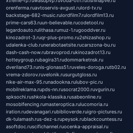
xtreme-rp.ru
wasdpvp.ru
voda-otri.ru
tishinapve.ru
orenferma.ru
avtoservis-avgust.ru
lord-tv.ru
backstage-682-music.ru
lordfilm7.ru
lordfilm13.ru
prime-cars63.ru
un-believable.ru
codetool.ru
legardoauto.ru
lithasa.ru
muz-1.ru
gooddver.ru
kinozadrot-3.ru
qr-plus-promo.ru
2shizashop.ru
udalenka-club.ru
nerabotaetsite.ru
carszona-bu.ru
dash-cash-now.ru
bravoprod.ru
kinozadrot13.ru
hotteygroup.ru
bagira31.ru
dommarketnsk.ru
dveriland73.ru
nis-glonass51.ru
veles-doroga.ru
tb02.ru
vrema-zdorov.ru
velonik.ru
surgutgloss.ru
nike-air-max-95.ru
nadookna.ru
lubov-pic.ru
mobilreklama.ru
pds-nn.ru
socrat2000.ru
vgurin.ru
spksochi.ru
shkola-klassika.ru
sabeonline.ru
mosoblfencing.ru
masteroptica.ru
lucomoria.ru
iration.ru
devanagari.ru
biblioverde.ru
igro-pictures.ru
dk-tulamash.ru
s-dez-s.ru
peysok.ru
blackcountess.ru
asoftdoc.ru
scifichannel.ru
ocenka-appraisal.ru