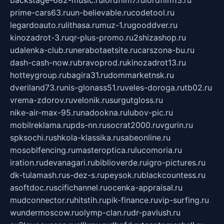
backstage-682-music.ru
lordfilm7.ru
lordfilm13.ru
prime-cars63.ru
un-believable.ru
codetool.ru
legardoauto.ru
lithasa.ru
muz-1.ru
gooddver.ru
kinozadrot-3.ru
qr-plus-promo.ru
2shizashop.ru
udalenka-club.ru
nerabotaetsite.ru
carszona-bu.ru
dash-cash-now.ru
bravoprod.ru
kinozadrot13.ru
hotteygroup.ru
bagira31.ru
dommarketnsk.ru
dveriland73.ru
nis-glonass51.ru
veles-doroga.ru
tb02.ru
vrema-zdorov.ru
velonik.ru
surgutgloss.ru
nike-air-max-95.ru
nadookna.ru
lubov-pic.ru
mobilreklama.ru
pds-nn.ru
socrat2000.ru
vgurin.ru
spksochi.ru
shkola-klassika.ru
sabeonline.ru
mosoblfencing.ru
masteroptica.ru
lucomoria.ru
iration.ru
devanagari.ru
biblioverde.ru
igro-pictures.ru
dk-tulamash.ru
s-dez-s.ru
peysok.ru
blackcountess.ru
asoftdoc.ru
scifichannel.ru
ocenka-appraisal.ru
mudconnector.ru
hitstih.ru
pik-finance.ru
vip-surfing.ru
wundermoscow.ru
olymp-clan.ru
dr-pavlush.ru