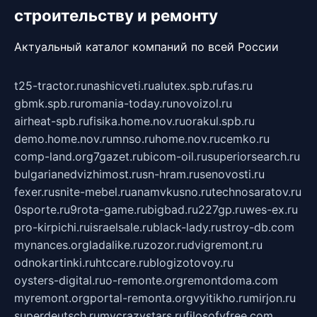
строительству и ремонту
Актуальный каталог компаний по всей России
t25-tractor.ru
nashicveti.ru
alutex.spb.ru
fas.ru
gbmk.spb.ru
romania-today.ru
novoizol.ru
airheat-spb.ru
fisika.home.nov.ru
orakul.spb.ru
demo.home.nov.ru
mnso.ru
home.nov.ru
cemko.ru
comp-land.org
7gazet.ru
bicom-oil.ru
superiorsearch.ru
bulgarianedvizhimost.ru
sn-hram.ru
senovosti.ru
fexer.ru
snite-mebel.ru
anamvkusno.ru
technosaratov.ru
0sporte.ru
9rota-game.ru
bigbad.ru
227gp.ru
wes-ex.ru
pro-kirpichi.ru
israelsale.ru
black-lady.ru
stroy-db.com
mynances.org
ladalike.ru
zozor.ru
dvigremont.ru
odnokartinki.ru
htccare.ru
blogizotovoy.ru
oysters-digital.ru
o-remonte.org
remontdoma.com
myremont.org
portal-remonta.org
vyitikho.ru
mirjon.ru
superdeutsch.ru
mycrazystars.ru
filosofyfree.com