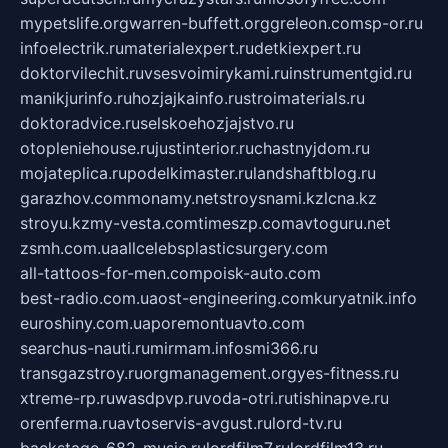
mypetslife.org
warren-buffett.org
greleon.com
sp-or.ru
infoelectrik.ru
materialexpert.ru
detkiexpert.ru
doktorvilechit.ru
vsesvoimirykami.ru
instrumentgid.ru
manikjurinfo.ru
hozjajkainfo.ru
stroimaterials.ru
doktoradvice.ru
selskoehozjajstvo.ru
otopleniehouse.ru
justinterior.ru
chastnyjdom.ru
mojateplica.ru
podelkimaster.ru
landshaftblog.ru
garazhov.com
monamy.net
stroysnami.kz
lcna.kz
stroyu.kz
my-vesta.com
timeszp.com
avtoguru.net
zsmh.com.ua
allcelebsplasticsurgery.com
all-tattoos-for-men.com
poisk-auto.com
best-radio.com.ua
ost-engineering.com
kuryatnik.info
euroshiny.com.ua
poremontuavto.com
searchus-nauti.ru
mirmam.info
smi366.ru
transgazstroy.ru
orgmanagement.org
yes-fitness.ru
xtreme-rp.ru
wasdpvp.ru
voda-otri.ru
tishinapve.ru
orenferma.ru
avtoservis-avgust.ru
lord-tv.ru