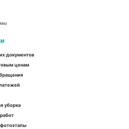
емы
ми
их документов
птовым ценам
обращения
платежей
ая уборка
 работ
 фотоэтапы