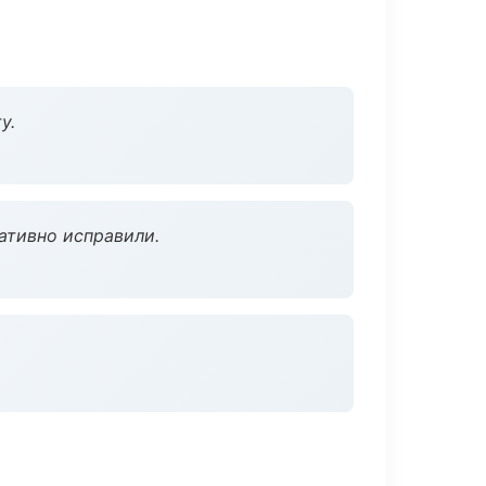
у.
ативно исправили.