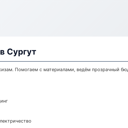
в Сургут
кизам. Помогаем с материалами, ведём прозрачный бю
динг
электричество