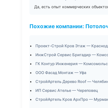
Да, есть опыт коммерческих объекто
Похожие компании: Потоло
Проект-Строй Кров Этаж — Краснод
ИнжСтрой Сервис Бригадир — Комс
ГК Контур Инженерия — Комсомольс
ООО Фасад Монтаж — Уфа
СтройАртель Дерево Roof — Челяби
ИП Сервис Ателье — Череповец
СтройАртель Кров АрхПро — Мурма