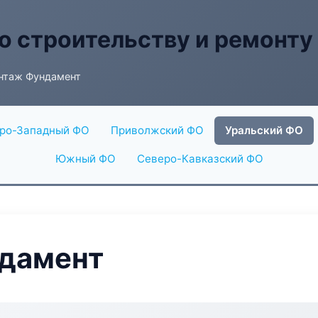
о строительству и ремонту
нтаж Фундамент
ро-Западный ФО
Приволжский ФО
Уральский ФО
Южный ФО
Северо-Кавказский ФО
дамент