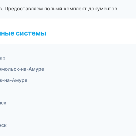
в. Предоставляем полный комплект документов.
чные системы
ар
омольск-на-Амуре
к-на-Амуре
нск
нск