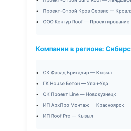
Проект-Строй Build Roof — Ландшаф
Проект-Строй Кров Сервис — Кровл
ООО Контур Roof — Проектирование 
Компании в регионе: Сибир
СК Фасад Бригадир — Кызыл
ГК House Бетон — Улан-Удэ
СК Проект Line — Новокузнецк
ИП АрхПро Монтаж — Красноярск
ИП Roof Pro — Кызыл