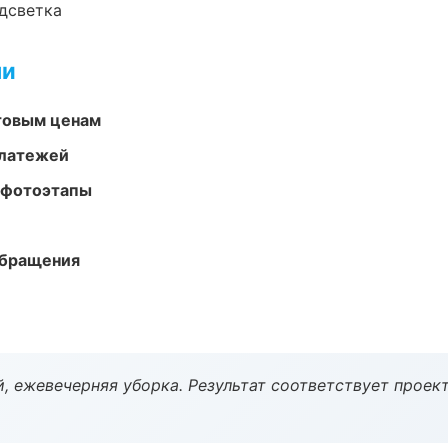
одсветка
ми
птовым ценам
платежей
 фотоэтапы
обращения
, ежевечерняя уборка. Результат соответствует проект