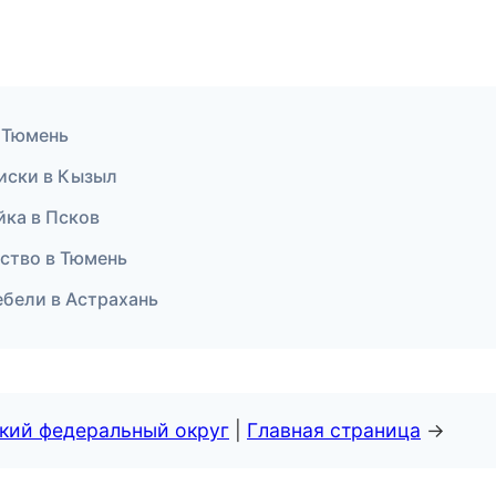
 Тюмень
диски в Кызыл
йка в Псков
ьство в Тюмень
бели в Астрахань
ский федеральный округ
|
Главная страница
→