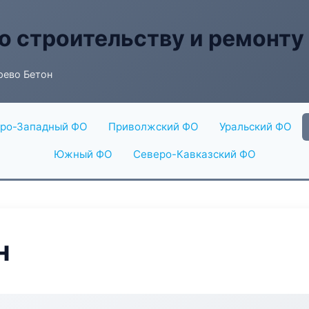
о строительству и ремонту
рево Бетон
ро-Западный ФО
Приволжский ФО
Уральский ФО
Южный ФО
Северо-Кавказский ФО
н