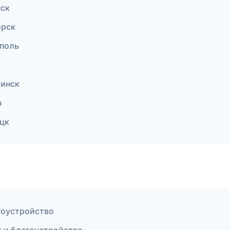
нск
орск
ополь
линск
о
цк
гоустройство