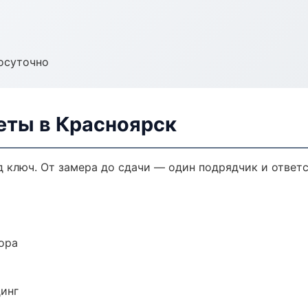
осуточно
еты в Красноярск
 ключ. От замера до сдачи — один подрядчик и ответ
ора
динг