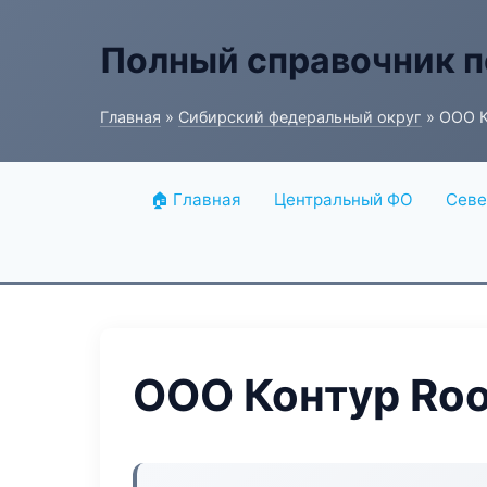
Полный справочник п
Главная
»
Сибирский федеральный округ
» ООО К
🏠 Главная
Центральный ФО
Севе
ООО Контур Roo