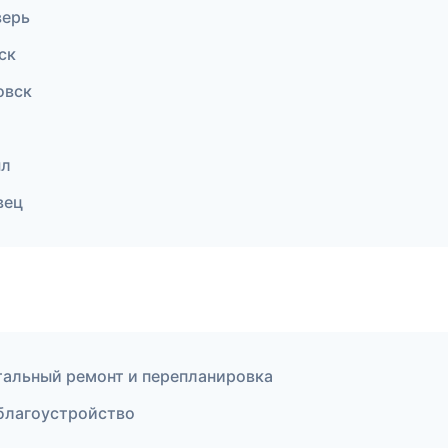
верь
ск
овск
ыл
вец
альный ремонт и перепланировка
благоустройство