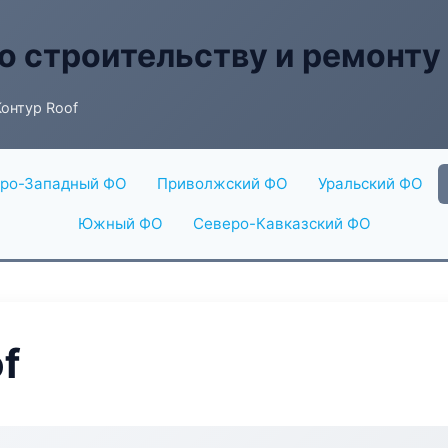
о строительству и ремонту
онтур Roof
ро-Западный ФО
Приволжский ФО
Уральский ФО
Южный ФО
Северо-Кавказский ФО
f