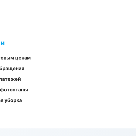
ми
птовым ценам
обращения
платежей
 фотоэтапы
ая уборка