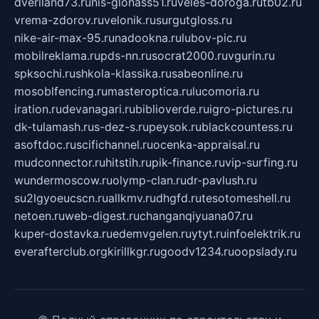
dveriland73.ru
nis-glonass51.ru
veles-doroga.ru
tb02.ru
vrema-zdorov.ru
velonik.ru
surgutgloss.ru
nike-air-max-95.ru
nadookna.ru
lubov-pic.ru
mobilreklama.ru
pds-nn.ru
socrat2000.ru
vgurin.ru
spksochi.ru
shkola-klassika.ru
sabeonline.ru
mosoblfencing.ru
masteroptica.ru
lucomoria.ru
iration.ru
devanagari.ru
biblioverde.ru
igro-pictures.ru
dk-tulamash.ru
s-dez-s.ru
peysok.ru
blackcountess.ru
asoftdoc.ru
scifichannel.ru
ocenka-appraisal.ru
mudconnector.ru
hitstih.ru
pik-finance.ru
vip-surfing.ru
wundermoscow.ru
olymp-clan.ru
dr-pavlush.ru
su2lgyoeucscn.ru
allkmv.ru
dhgfd.ru
tesotomeshell.ru
netoen.ru
web-digest.ru
changanqiyuana07.ru
kuper-dostavka.ru
edemvgelen.ru
ytyt.ru
infoelektrik.ru
everafterclub.org
kirillkgr.ru
goodv1234.ru
oopslady.ru