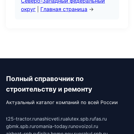
Северо-Западный федеральный
округ
|
Главная страница
→
Полный справочник по
строительству и ремонту
Актуальный каталог компаний по всей России
t25-tractor.ru
nashicveti.ru
alutex.spb.ru
fas.ru
gbmk.spb.ru
romania-today.ru
novoizol.ru
airheat-spb.ru
fisika.home.nov.ru
orakul.spb.ru