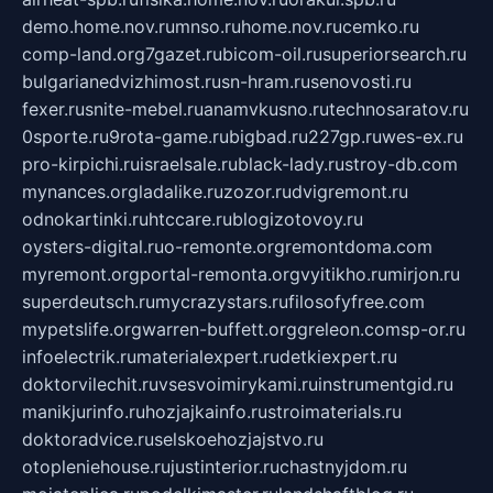
demo.home.nov.ru
mnso.ru
home.nov.ru
cemko.ru
comp-land.org
7gazet.ru
bicom-oil.ru
superiorsearch.ru
bulgarianedvizhimost.ru
sn-hram.ru
senovosti.ru
fexer.ru
snite-mebel.ru
anamvkusno.ru
technosaratov.ru
0sporte.ru
9rota-game.ru
bigbad.ru
227gp.ru
wes-ex.ru
pro-kirpichi.ru
israelsale.ru
black-lady.ru
stroy-db.com
mynances.org
ladalike.ru
zozor.ru
dvigremont.ru
odnokartinki.ru
htccare.ru
blogizotovoy.ru
oysters-digital.ru
o-remonte.org
remontdoma.com
myremont.org
portal-remonta.org
vyitikho.ru
mirjon.ru
superdeutsch.ru
mycrazystars.ru
filosofyfree.com
mypetslife.org
warren-buffett.org
greleon.com
sp-or.ru
infoelectrik.ru
materialexpert.ru
detkiexpert.ru
doktorvilechit.ru
vsesvoimirykami.ru
instrumentgid.ru
manikjurinfo.ru
hozjajkainfo.ru
stroimaterials.ru
doktoradvice.ru
selskoehozjajstvo.ru
otopleniehouse.ru
justinterior.ru
chastnyjdom.ru