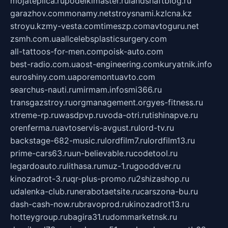
mojateplica.ru
podelkimaster.ru
landshaftblog.ru
garazhov.com
monamy.net
stroysnami.kz
lcna.kz
stroyu.kz
my-vesta.com
timeszp.com
avtoguru.net
zsmh.com.ua
allcelebsplasticsurgery.com
all-tattoos-for-men.com
poisk-auto.com
best-radio.com.ua
ost-engineering.com
kuryatnik.info
euroshiny.com.ua
poremontuavto.com
searchus-nauti.ru
mirmam.info
smi366.ru
transgazstroy.ru
orgmanagement.org
yes-fitness.ru
xtreme-rp.ru
wasdpvp.ru
voda-otri.ru
tishinapve.ru
orenferma.ru
avtoservis-avgust.ru
lord-tv.ru
backstage-682-music.ru
lordfilm7.ru
lordfilm13.ru
prime-cars63.ru
un-believable.ru
codetool.ru
legardoauto.ru
lithasa.ru
muz-1.ru
gooddver.ru
kinozadrot-3.ru
qr-plus-promo.ru
2shizashop.ru
udalenka-club.ru
nerabotaetsite.ru
carszona-bu.ru
dash-cash-now.ru
bravoprod.ru
kinozadrot13.ru
hotteygroup.ru
bagira31.ru
dommarketnsk.ru