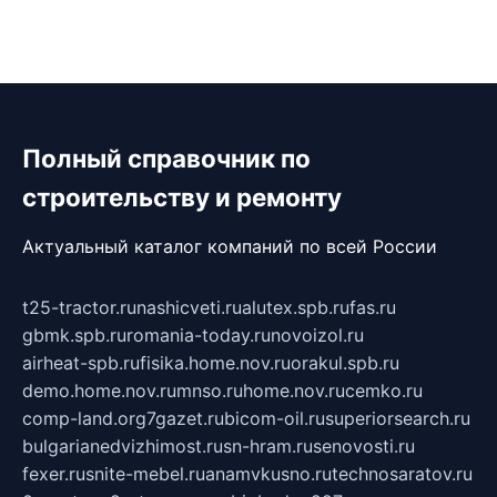
Полный справочник по
строительству и ремонту
Актуальный каталог компаний по всей России
t25-tractor.ru
nashicveti.ru
alutex.spb.ru
fas.ru
gbmk.spb.ru
romania-today.ru
novoizol.ru
airheat-spb.ru
fisika.home.nov.ru
orakul.spb.ru
demo.home.nov.ru
mnso.ru
home.nov.ru
cemko.ru
comp-land.org
7gazet.ru
bicom-oil.ru
superiorsearch.ru
bulgarianedvizhimost.ru
sn-hram.ru
senovosti.ru
fexer.ru
snite-mebel.ru
anamvkusno.ru
technosaratov.ru