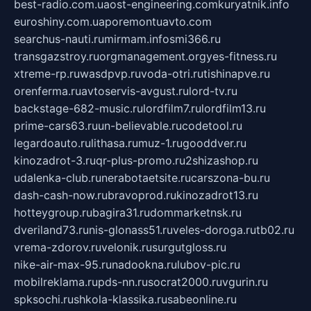
best-radio.com.ua
ost-engineering.com
kuryatnik.info
euroshiny.com.ua
poremontuavto.com
searchus-nauti.ru
mirmam.info
smi366.ru
transgazstroy.ru
orgmanagement.org
yes-fitness.ru
xtreme-rp.ru
wasdpvp.ru
voda-otri.ru
tishinapve.ru
orenferma.ru
avtoservis-avgust.ru
lord-tv.ru
backstage-682-music.ru
lordfilm7.ru
lordfilm13.ru
prime-cars63.ru
un-believable.ru
codetool.ru
legardoauto.ru
lithasa.ru
muz-1.ru
gooddver.ru
kinozadrot-3.ru
qr-plus-promo.ru
2shizashop.ru
udalenka-club.ru
nerabotaetsite.ru
carszona-bu.ru
dash-cash-now.ru
bravoprod.ru
kinozadrot13.ru
hotteygroup.ru
bagira31.ru
dommarketnsk.ru
dveriland73.ru
nis-glonass51.ru
veles-doroga.ru
tb02.ru
vrema-zdorov.ru
velonik.ru
surgutgloss.ru
nike-air-max-95.ru
nadookna.ru
lubov-pic.ru
mobilreklama.ru
pds-nn.ru
socrat2000.ru
vgurin.ru
spksochi.ru
shkola-klassika.ru
sabeonline.ru