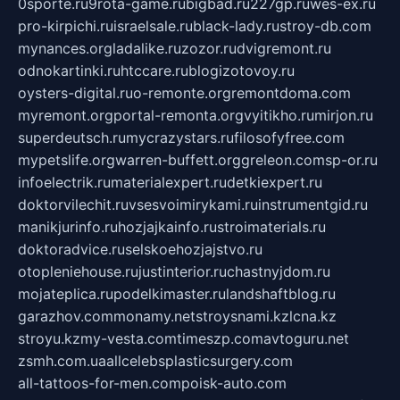
0sporte.ru
9rota-game.ru
bigbad.ru
227gp.ru
wes-ex.ru
pro-kirpichi.ru
israelsale.ru
black-lady.ru
stroy-db.com
mynances.org
ladalike.ru
zozor.ru
dvigremont.ru
odnokartinki.ru
htccare.ru
blogizotovoy.ru
oysters-digital.ru
o-remonte.org
remontdoma.com
myremont.org
portal-remonta.org
vyitikho.ru
mirjon.ru
superdeutsch.ru
mycrazystars.ru
filosofyfree.com
mypetslife.org
warren-buffett.org
greleon.com
sp-or.ru
infoelectrik.ru
materialexpert.ru
detkiexpert.ru
doktorvilechit.ru
vsesvoimirykami.ru
instrumentgid.ru
manikjurinfo.ru
hozjajkainfo.ru
stroimaterials.ru
doktoradvice.ru
selskoehozjajstvo.ru
otopleniehouse.ru
justinterior.ru
chastnyjdom.ru
mojateplica.ru
podelkimaster.ru
landshaftblog.ru
garazhov.com
monamy.net
stroysnami.kz
lcna.kz
stroyu.kz
my-vesta.com
timeszp.com
avtoguru.net
zsmh.com.ua
allcelebsplasticsurgery.com
all-tattoos-for-men.com
poisk-auto.com