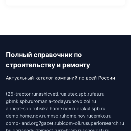
Полный справочник по
строительству и ремонту
Актуальный каталог компаний по всей России
t25-tractor.ru
nashicveti.ru
alutex.spb.ru
fas.ru
gbmk.spb.ru
romania-today.ru
novoizol.ru
airheat-spb.ru
fisika.home.nov.ru
orakul.spb.ru
demo.home.nov.ru
mnso.ru
home.nov.ru
cemko.ru
comp-land.org
7gazet.ru
bicom-oil.ru
superiorsearch.ru
bulgarianedvizhimost.ru
sn-hram.ru
senovosti.ru