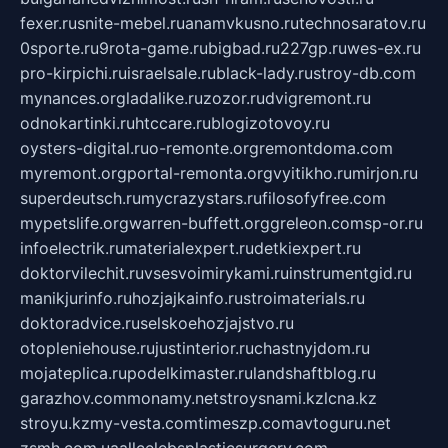
fexer.ru
snite-mebel.ru
anamvkusno.ru
technosaratov.ru
0sporte.ru
9rota-game.ru
bigbad.ru
227gp.ru
wes-ex.ru
pro-kirpichi.ru
israelsale.ru
black-lady.ru
stroy-db.com
mynances.org
ladalike.ru
zozor.ru
dvigremont.ru
odnokartinki.ru
htccare.ru
blogizotovoy.ru
oysters-digital.ru
o-remonte.org
remontdoma.com
myremont.org
portal-remonta.org
vyitikho.ru
mirjon.ru
superdeutsch.ru
mycrazystars.ru
filosofyfree.com
mypetslife.org
warren-buffett.org
greleon.com
sp-or.ru
infoelectrik.ru
materialexpert.ru
detkiexpert.ru
doktorvilechit.ru
vsesvoimirykami.ru
instrumentgid.ru
manikjurinfo.ru
hozjajkainfo.ru
stroimaterials.ru
doktoradvice.ru
selskoehozjajstvo.ru
otopleniehouse.ru
justinterior.ru
chastnyjdom.ru
mojateplica.ru
podelkimaster.ru
landshaftblog.ru
garazhov.com
monamy.net
stroysnami.kz
lcna.kz
stroyu.kz
my-vesta.com
timeszp.com
avtoguru.net