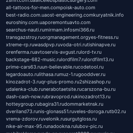
zsmh.com.ua
allcelebsplasticsurgery.com
all-tattoos-for-men.com
poisk-auto.com
best-radio.com.ua
ost-engineering.com
kuryatnik.info
euroshiny.com.ua
poremontuavto.com
searchus-nauti.ru
mirmam.info
smi366.ru
transgazstroy.ru
orgmanagement.org
yes-fitness.ru
xtreme-rp.ru
wasdpvp.ru
voda-otri.ru
tishinapve.ru
orenferma.ru
avtoservis-avgust.ru
lord-tv.ru
backstage-682-music.ru
lordfilm7.ru
lordfilm13.ru
prime-cars63.ru
un-believable.ru
codetool.ru
legardoauto.ru
lithasa.ru
muz-1.ru
gooddver.ru
kinozadrot-3.ru
qr-plus-promo.ru
2shizashop.ru
udalenka-club.ru
nerabotaetsite.ru
carszona-bu.ru
dash-cash-now.ru
bravoprod.ru
kinozadrot13.ru
hotteygroup.ru
bagira31.ru
dommarketnsk.ru
dveriland73.ru
nis-glonass51.ru
veles-doroga.ru
tb02.ru
vrema-zdorov.ru
velonik.ru
surgutgloss.ru
nike-air-max-95.ru
nadookna.ru
lubov-pic.ru