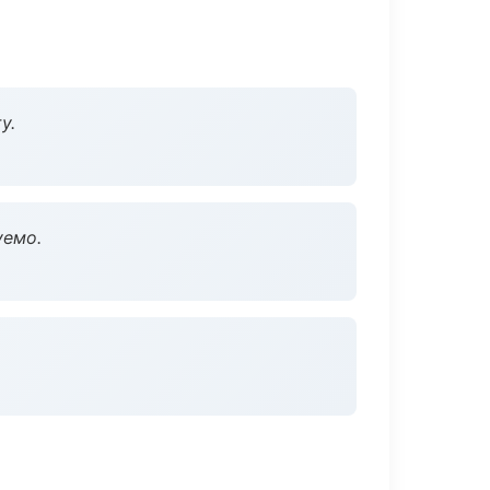
у.
уемо.