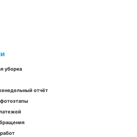
ми
ая уборка
женедельный отчёт
 фотоэтапы
платежей
обращения
 работ