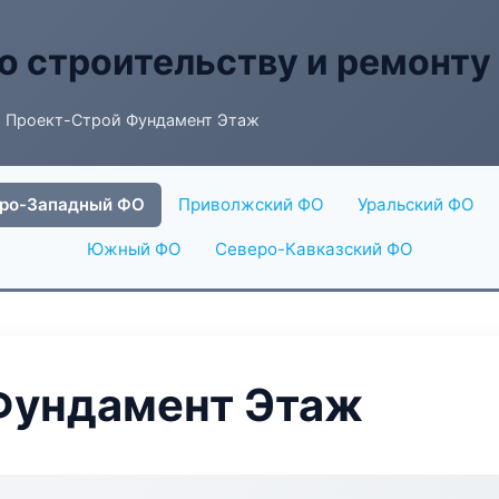
о строительству и ремонту
 Проект-Строй Фундамент Этаж
ро-Западный ФО
Приволжский ФО
Уральский ФО
Южный ФО
Северо-Кавказский ФО
Фундамент Этаж