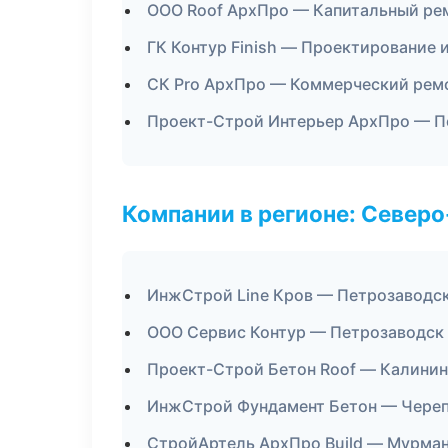
ООО Roof АрхПро — Капитальный рем
ГК Контур Finish — Проектирование 
СК Pro АрхПро — Коммерческий рем
Проект-Строй Интерьер АрхПро — П
Компании в регионе: Север
ИнжСтрой Line Кров — Петрозаводс
ООО Сервис Контур — Петрозаводск
Проект-Строй Бетон Roof — Калинин
ИнжСтрой Фундамент Бетон — Чере
СтройАртель АрхПро Build — Мурма