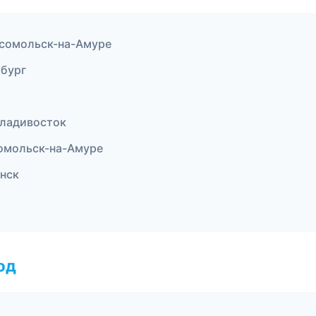
сомольск-на-Амуре
рбург
ладивосток
омольск-на-Амуре
нск
од