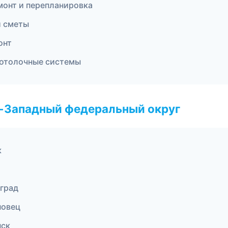
онт и перепланировка
и сметы
онт
отолочные системы
о-Западный федеральный округ
к
град
повец
нск