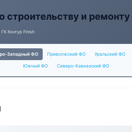
о строительству и ремонту
 ГК Контур Finish
ро-Западный ФО
Приволжский ФО
Уральский ФО
Южный ФО
Северо-Кавказский ФО
h