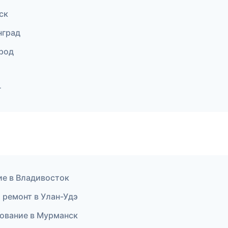
ск
нград
ород
г
ие в Владивосток
 ремонт в Улан-Удэ
ование в Мурманск