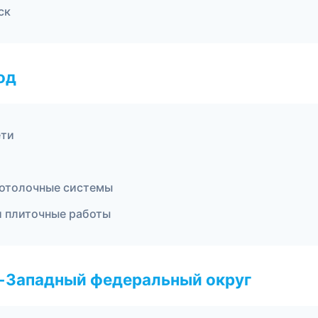
ск
од
ети
отолочные системы
и плиточные работы
о-Западный федеральный округ