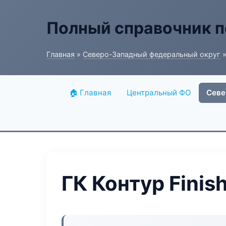
Полный справочник п
Главная
»
Северо-Западный федеральный округ
»
🏠 Главная
Центральный ФО
Севе
ГК Контур Finis