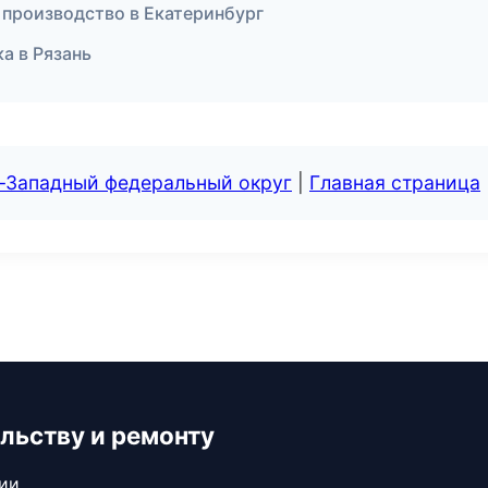
 производство в Екатеринбург
а в Рязань
о-Западный федеральный округ
|
Главная страница
льству и ремонту
сии