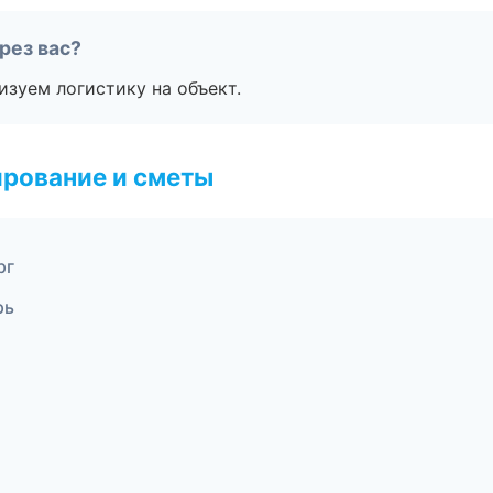
рез вас?
изуем логистику на объект.
рование и сметы
рг
рь