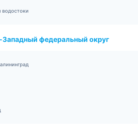
и водостоки
о-Западный федеральный округ
алининград
д