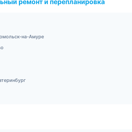
ьный ремонт и перепланировка
омольск-на-Амуре
во
атеринбург