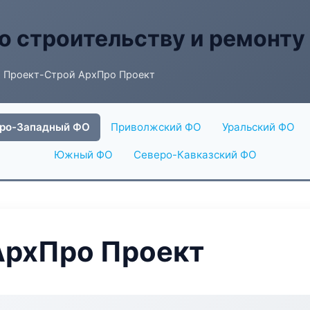
о строительству и ремонту
 Проект-Строй АрхПро Проект
ро-Западный ФО
Приволжский ФО
Уральский ФО
Южный ФО
Северо-Кавказский ФО
АрхПро Проект