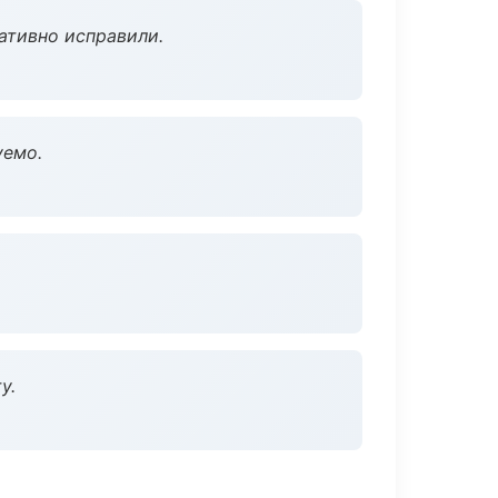
ативно исправили.
уемо.
у.