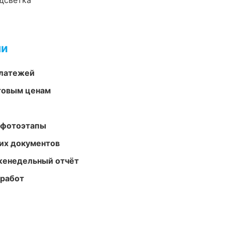
одсветка
ми
платежей
птовым ценам
 фотоэтапы
их документов
женедельный отчёт
 работ