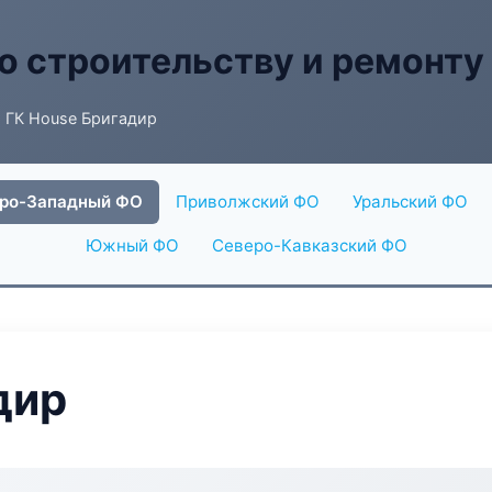
о строительству и ремонту
 ГК House Бригадир
ро-Западный ФО
Приволжский ФО
Уральский ФО
Южный ФО
Северо-Кавказский ФО
дир