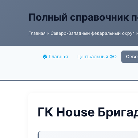
Полный справочник п
Главная
»
Северо-Западный федеральный округ
»
🏠 Главная
Центральный ФО
Севе
ГК House Брига