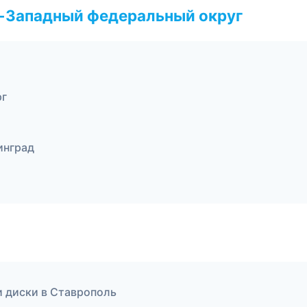
о-Западный федеральный округ
рг
инград
и диски в Ставрополь