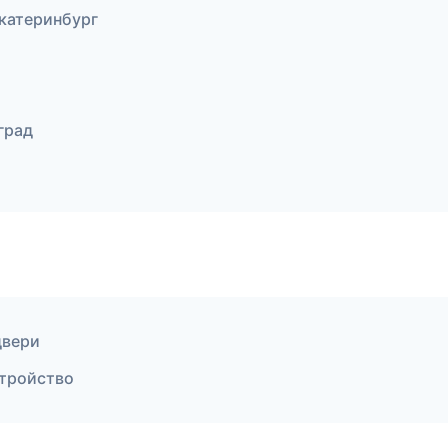
катеринбург
град
двери
стройство