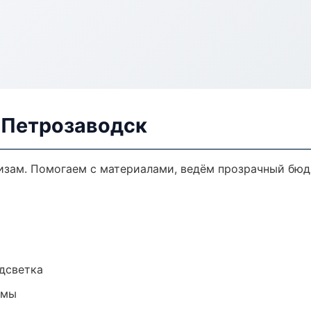
в Петрозаводск
кизам. Помогаем с материалами, ведём прозрачный бюд
одсветка
емы