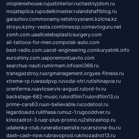
otopleniehouse.ru
justinterior.ru
chastnyjdom.ru
mojateplica.ru
podelkimaster.ru
landshaftblog.ru
garazhov.com
monamy.net
stroysnami.kz
lcna.kz
stroyu.kz
my-vesta.com
timeszp.com
avtoguru.net
zsmh.com.ua
allcelebsplasticsurgery.com
all-tattoos-for-men.com
poisk-auto.com
best-radio.com.ua
ost-engineering.com
kuryatnik.info
euroshiny.com.ua
poremontuavto.com
searchus-nauti.ru
mirmam.info
smi366.ru
transgazstroy.ru
orgmanagement.org
yes-fitness.ru
xtreme-rp.ru
wasdpvp.ru
voda-otri.ru
tishinapve.ru
orenferma.ru
avtoservis-avgust.ru
lord-tv.ru
backstage-682-music.ru
lordfilm7.ru
lordfilm13.ru
prime-cars63.ru
un-believable.ru
codetool.ru
legardoauto.ru
lithasa.ru
muz-1.ru
gooddver.ru
kinozadrot-3.ru
qr-plus-promo.ru
2shizashop.ru
udalenka-club.ru
nerabotaetsite.ru
carszona-bu.ru
dash-cash-now.ru
bravoprod.ru
kinozadrot13.ru