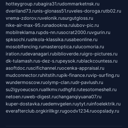
hotteygroup.ru
bagira31.ru
dommarketnsk.ru
dveriland73.ru
nis-glonass51.ru
veles-doroga.ru
tb02.ru
vrema-zdorov.ru
velonik.ru
surgutgloss.ru
nike-air-max-95.ru
nadookna.ru
lubov-pic.ru
mobilreklama.ru
pds-nn.ru
socrat2000.ru
vgurin.ru
spksochi.ru
shkola-klassika.ru
sabeonline.ru
mosoblfencing.ru
masteroptica.ru
lucomoria.ru
iration.ru
devanagari.ru
biblioverde.ru
igro-pictures.ru
dk-tulamash.ru
s-dez-s.ru
peysok.ru
blackcountess.ru
asoftdoc.ru
scifichannel.ru
ocenka-appraisal.ru
mudconnector.ru
hitstih.ru
pik-finance.ru
vip-surfing.ru
wundermoscow.ru
olymp-clan.ru
dr-pavlush.ru
su2lgyoeucscn.ru
allkmv.ru
dhgfd.ru
tesotomeshell.ru
netoen.ru
web-digest.ru
changanqiyuana07.ru
kuper-dostavka.ru
edemvgelen.ru
ytyt.ru
infoelektrik.ru
everafterclub.org
kirillkgr.ru
goodv1234.ru
oopslady.ru