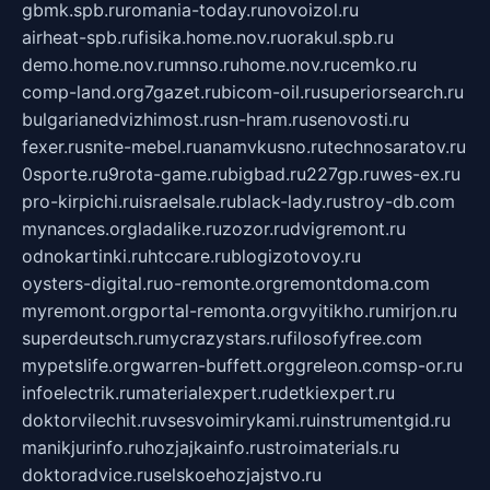
gbmk.spb.ru
romania-today.ru
novoizol.ru
airheat-spb.ru
fisika.home.nov.ru
orakul.spb.ru
demo.home.nov.ru
mnso.ru
home.nov.ru
cemko.ru
comp-land.org
7gazet.ru
bicom-oil.ru
superiorsearch.ru
bulgarianedvizhimost.ru
sn-hram.ru
senovosti.ru
fexer.ru
snite-mebel.ru
anamvkusno.ru
technosaratov.ru
0sporte.ru
9rota-game.ru
bigbad.ru
227gp.ru
wes-ex.ru
pro-kirpichi.ru
israelsale.ru
black-lady.ru
stroy-db.com
mynances.org
ladalike.ru
zozor.ru
dvigremont.ru
odnokartinki.ru
htccare.ru
blogizotovoy.ru
oysters-digital.ru
o-remonte.org
remontdoma.com
myremont.org
portal-remonta.org
vyitikho.ru
mirjon.ru
superdeutsch.ru
mycrazystars.ru
filosofyfree.com
mypetslife.org
warren-buffett.org
greleon.com
sp-or.ru
infoelectrik.ru
materialexpert.ru
detkiexpert.ru
doktorvilechit.ru
vsesvoimirykami.ru
instrumentgid.ru
manikjurinfo.ru
hozjajkainfo.ru
stroimaterials.ru
doktoradvice.ru
selskoehozjajstvo.ru