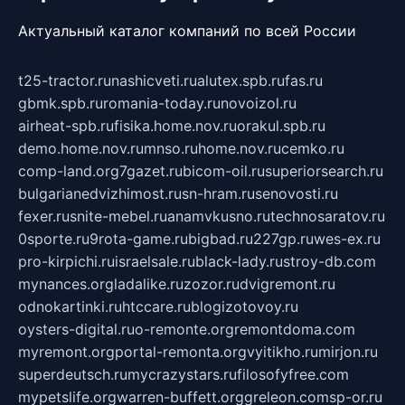
Актуальный каталог компаний по всей России
t25-tractor.ru
nashicveti.ru
alutex.spb.ru
fas.ru
gbmk.spb.ru
romania-today.ru
novoizol.ru
airheat-spb.ru
fisika.home.nov.ru
orakul.spb.ru
demo.home.nov.ru
mnso.ru
home.nov.ru
cemko.ru
comp-land.org
7gazet.ru
bicom-oil.ru
superiorsearch.ru
bulgarianedvizhimost.ru
sn-hram.ru
senovosti.ru
fexer.ru
snite-mebel.ru
anamvkusno.ru
technosaratov.ru
0sporte.ru
9rota-game.ru
bigbad.ru
227gp.ru
wes-ex.ru
pro-kirpichi.ru
israelsale.ru
black-lady.ru
stroy-db.com
mynances.org
ladalike.ru
zozor.ru
dvigremont.ru
odnokartinki.ru
htccare.ru
blogizotovoy.ru
oysters-digital.ru
o-remonte.org
remontdoma.com
myremont.org
portal-remonta.org
vyitikho.ru
mirjon.ru
superdeutsch.ru
mycrazystars.ru
filosofyfree.com
mypetslife.org
warren-buffett.org
greleon.com
sp-or.ru