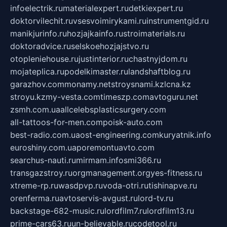
infoelectrik.ru
materialexpert.ru
detkiexpert.ru
doktorvilechit.ru
vsesvoimirykami.ru
instrumentgid.ru
manikjurinfo.ru
hozjajkainfo.ru
stroimaterials.ru
doktoradvice.ru
selskoehozjajstvo.ru
otopleniehouse.ru
justinterior.ru
chastnyjdom.ru
mojateplica.ru
podelkimaster.ru
landshaftblog.ru
garazhov.com
monamy.net
stroysnami.kz
lcna.kz
stroyu.kz
my-vesta.com
timeszp.com
avtoguru.net
zsmh.com.ua
allcelebsplasticsurgery.com
all-tattoos-for-men.com
poisk-auto.com
best-radio.com.ua
ost-engineering.com
kuryatnik.info
euroshiny.com.ua
poremontuavto.com
searchus-nauti.ru
mirmam.info
smi366.ru
transgazstroy.ru
orgmanagement.org
yes-fitness.ru
xtreme-rp.ru
wasdpvp.ru
voda-otri.ru
tishinapve.ru
orenferma.ru
avtoservis-avgust.ru
lord-tv.ru
backstage-682-music.ru
lordfilm7.ru
lordfilm13.ru
prime-cars63.ru
un-believable.ru
codetool.ru