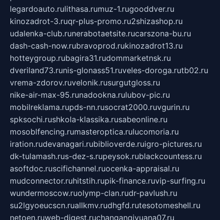
legardoauto.ru
lithasa.ru
muz-1.ru
gooddver.ru
kinozadrot-3.ru
qr-plus-promo.ru
2shizashop.ru
udalenka-club.ru
nerabotaetsite.ru
carszona-bu.ru
dash-cash-now.ru
bravoprod.ru
kinozadrot13.ru
hotteygroup.ru
bagira31.ru
dommarketnsk.ru
dveriland73.ru
nis-glonass51.ru
veles-doroga.ru
tb02.ru
vrema-zdorov.ru
velonik.ru
surgutgloss.ru
nike-air-max-95.ru
nadookna.ru
lubov-pic.ru
mobilreklama.ru
pds-nn.ru
socrat2000.ru
vgurin.ru
spksochi.ru
shkola-klassika.ru
sabeonline.ru
mosoblfencing.ru
masteroptica.ru
lucomoria.ru
iration.ru
devanagari.ru
biblioverde.ru
igro-pictures.ru
dk-tulamash.ru
s-dez-s.ru
peysok.ru
blackcountess.ru
asoftdoc.ru
scifichannel.ru
ocenka-appraisal.ru
mudconnector.ru
hitstih.ru
pik-finance.ru
vip-surfing.ru
wundermoscow.ru
olymp-clan.ru
dr-pavlush.ru
su2lgyoeucscn.ru
allkmv.ru
dhgfd.ru
tesotomeshell.ru
netoen.ru
web-digest.ru
changanqiyuana07.ru