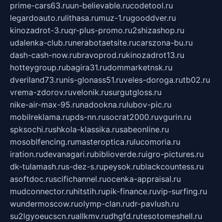
prime-cars63.ru
un-believable.ru
codetool.ru
legardoauto.ru
lithasa.ru
muz-1.ru
gooddver.ru
kinozadrot-3.ru
qr-plus-promo.ru
2shizashop.ru
udalenka-club.ru
nerabotaetsite.ru
carszona-bu.ru
dash-cash-now.ru
bravoprod.ru
kinozadrot13.ru
hotteygroup.ru
bagira31.ru
dommarketnsk.ru
dveriland73.ru
nis-glonass51.ru
veles-doroga.ru
tb02.ru
vrema-zdorov.ru
velonik.ru
surgutgloss.ru
nike-air-max-95.ru
nadookna.ru
lubov-pic.ru
mobilreklama.ru
pds-nn.ru
socrat2000.ru
vgurin.ru
spksochi.ru
shkola-klassika.ru
sabeonline.ru
mosoblfencing.ru
masteroptica.ru
lucomoria.ru
iration.ru
devanagari.ru
biblioverde.ru
igro-pictures.ru
dk-tulamash.ru
s-dez-s.ru
peysok.ru
blackcountess.ru
asoftdoc.ru
scifichannel.ru
ocenka-appraisal.ru
mudconnector.ru
hitstih.ru
pik-finance.ru
vip-surfing.ru
wundermoscow.ru
olymp-clan.ru
dr-pavlush.ru
su2lgyoeucscn.ru
allkmv.ru
dhgfd.ru
tesotomeshell.ru