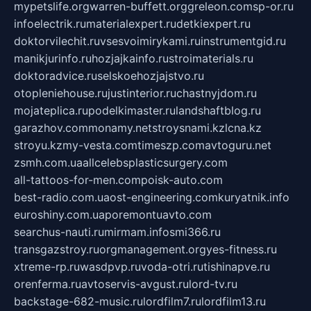
mypetslife.org
warren-buffett.org
greleon.com
sp-or.ru
infoelectrik.ru
materialexpert.ru
detkiexpert.ru
doktorvilechit.ru
vsesvoimirykami.ru
instrumentgid.ru
manikjurinfo.ru
hozjajkainfo.ru
stroimaterials.ru
doktoradvice.ru
selskoehozjajstvo.ru
otopleniehouse.ru
justinterior.ru
chastnyjdom.ru
mojateplica.ru
podelkimaster.ru
landshaftblog.ru
garazhov.com
monamy.net
stroysnami.kz
lcna.kz
stroyu.kz
my-vesta.com
timeszp.com
avtoguru.net
zsmh.com.ua
allcelebsplasticsurgery.com
all-tattoos-for-men.com
poisk-auto.com
best-radio.com.ua
ost-engineering.com
kuryatnik.info
euroshiny.com.ua
poremontuavto.com
searchus-nauti.ru
mirmam.info
smi366.ru
transgazstroy.ru
orgmanagement.org
yes-fitness.ru
xtreme-rp.ru
wasdpvp.ru
voda-otri.ru
tishinapve.ru
orenferma.ru
avtoservis-avgust.ru
lord-tv.ru
backstage-682-music.ru
lordfilm7.ru
lordfilm13.ru