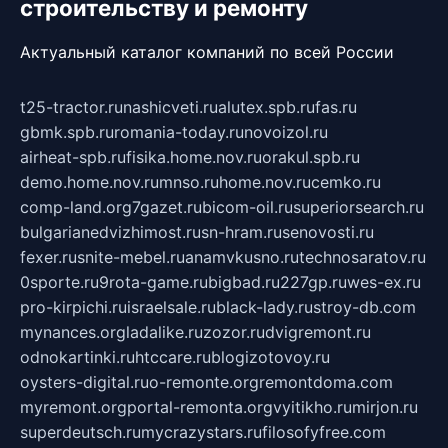
строительству и ремонту
Актуальный каталог компаний по всей России
t25-tractor.ru
nashicveti.ru
alutex.spb.ru
fas.ru
gbmk.spb.ru
romania-today.ru
novoizol.ru
airheat-spb.ru
fisika.home.nov.ru
orakul.spb.ru
demo.home.nov.ru
mnso.ru
home.nov.ru
cemko.ru
comp-land.org
7gazet.ru
bicom-oil.ru
superiorsearch.ru
bulgarianedvizhimost.ru
sn-hram.ru
senovosti.ru
fexer.ru
snite-mebel.ru
anamvkusno.ru
technosaratov.ru
0sporte.ru
9rota-game.ru
bigbad.ru
227gp.ru
wes-ex.ru
pro-kirpichi.ru
israelsale.ru
black-lady.ru
stroy-db.com
mynances.org
ladalike.ru
zozor.ru
dvigremont.ru
odnokartinki.ru
htccare.ru
blogizotovoy.ru
oysters-digital.ru
o-remonte.org
remontdoma.com
myremont.org
portal-remonta.org
vyitikho.ru
mirjon.ru
superdeutsch.ru
mycrazystars.ru
filosofyfree.com