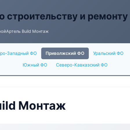
о строительству и ремонту
ойАртель Build Монтаж
ро-Западный ФО
Приволжский ФО
Уральский ФО
Южный ФО
Северо-Кавказский ФО
ild Монтаж