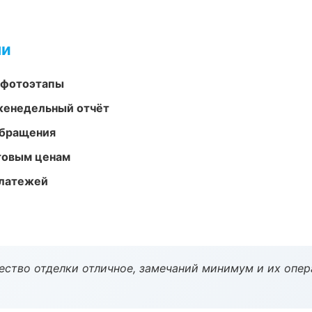
ми
 фотоэтапы
женедельный отчёт
обращения
птовым ценам
платежей
чество отделки отличное, замечаний минимум и их опер