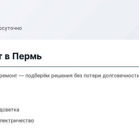
осуточно
 в Пермь
емонт — подберём решения без потери долговечности
одсветка
электричество