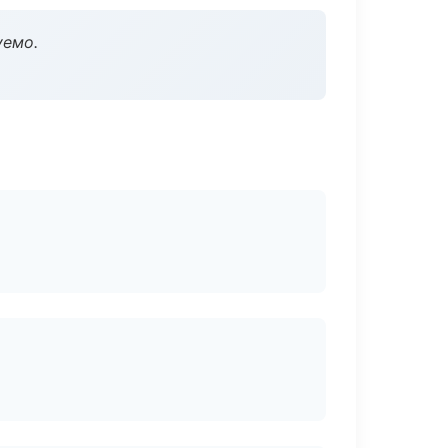
уемо.