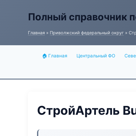
Полный справочник п
Главная
»
Приволжский федеральный округ
» Стр
🏠 Главная
Центральный ФО
Севе
СтройАртель Bu