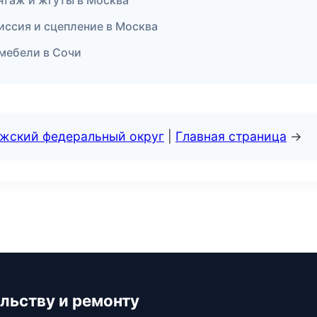
онтаж и жгуты в Москва
иссия и сцепление в Москва
мебели в Сочи
лжский федеральный округ
|
Главная страница
→
льству и ремонту