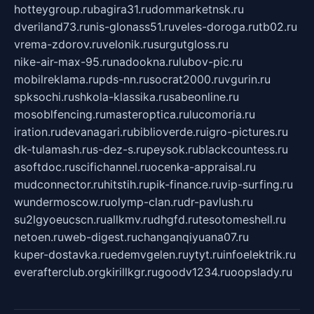
hotteygroup.ru
bagira31.ru
dommarketnsk.ru
dveriland73.ru
nis-glonass51.ru
veles-doroga.ru
tb02.ru
vrema-zdorov.ru
velonik.ru
surgutgloss.ru
nike-air-max-95.ru
nadookna.ru
lubov-pic.ru
mobilreklama.ru
pds-nn.ru
socrat2000.ru
vgurin.ru
spksochi.ru
shkola-klassika.ru
sabeonline.ru
mosoblfencing.ru
masteroptica.ru
lucomoria.ru
iration.ru
devanagari.ru
biblioverde.ru
igro-pictures.ru
dk-tulamash.ru
s-dez-s.ru
peysok.ru
blackcountess.ru
asoftdoc.ru
scifichannel.ru
ocenka-appraisal.ru
mudconnector.ru
hitstih.ru
pik-finance.ru
vip-surfing.ru
wundermoscow.ru
olymp-clan.ru
dr-pavlush.ru
su2lgyoeucscn.ru
allkmv.ru
dhgfd.ru
tesotomeshell.ru
netoen.ru
web-digest.ru
changanqiyuana07.ru
kuper-dostavka.ru
edemvgelen.ru
ytyt.ru
infoelektrik.ru
everafterclub.org
kirillkgr.ru
goodv1234.ru
oopslady.ru