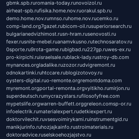
gbmk.spb.ru
romania-today.ru
novoizol.ru
airheat-spb.ru
fisika.home.nov.ru
orakul.spb.ru
demo.home.nov.ru
mnso.ru
home.nov.ru
cemko.ru
comp-land.org
7gazet.ru
bicom-oil.ru
superiorsearch.ru
bulgarianedvizhimost.ru
sn-hram.ru
senovosti.ru
fexer.ru
snite-mebel.ru
anamvkusno.ru
technosaratov.ru
0sporte.ru
9rota-game.ru
bigbad.ru
227gp.ru
wes-ex.ru
pro-kirpichi.ru
israelsale.ru
black-lady.ru
stroy-db.com
mynances.org
ladalike.ru
zozor.ru
dvigremont.ru
odnokartinki.ru
htccare.ru
blogizotovoy.ru
oysters-digital.ru
o-remonte.org
remontdoma.com
myremont.org
portal-remonta.org
vyitikho.ru
mirjon.ru
superdeutsch.ru
mycrazystars.ru
filosofyfree.com
mypetslife.org
warren-buffett.org
greleon.com
sp-or.ru
infoelectrik.ru
materialexpert.ru
detkiexpert.ru
doktorvilechit.ru
vsesvoimirykami.ru
instrumentgid.ru
manikjurinfo.ru
hozjajkainfo.ru
stroimaterials.ru
doktoradvice.ru
selskoehozjajstvo.ru