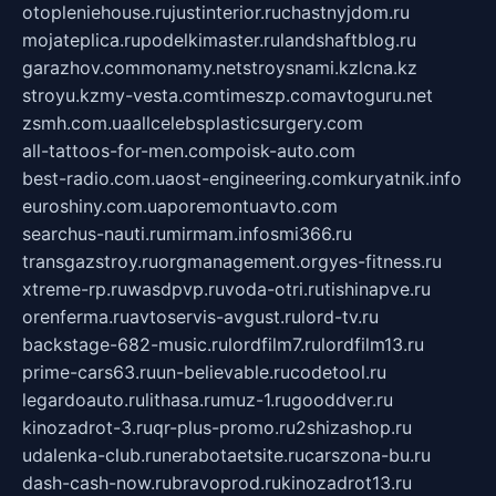
otopleniehouse.ru
justinterior.ru
chastnyjdom.ru
mojateplica.ru
podelkimaster.ru
landshaftblog.ru
garazhov.com
monamy.net
stroysnami.kz
lcna.kz
stroyu.kz
my-vesta.com
timeszp.com
avtoguru.net
zsmh.com.ua
allcelebsplasticsurgery.com
all-tattoos-for-men.com
poisk-auto.com
best-radio.com.ua
ost-engineering.com
kuryatnik.info
euroshiny.com.ua
poremontuavto.com
searchus-nauti.ru
mirmam.info
smi366.ru
transgazstroy.ru
orgmanagement.org
yes-fitness.ru
xtreme-rp.ru
wasdpvp.ru
voda-otri.ru
tishinapve.ru
orenferma.ru
avtoservis-avgust.ru
lord-tv.ru
backstage-682-music.ru
lordfilm7.ru
lordfilm13.ru
prime-cars63.ru
un-believable.ru
codetool.ru
legardoauto.ru
lithasa.ru
muz-1.ru
gooddver.ru
kinozadrot-3.ru
qr-plus-promo.ru
2shizashop.ru
udalenka-club.ru
nerabotaetsite.ru
carszona-bu.ru
dash-cash-now.ru
bravoprod.ru
kinozadrot13.ru