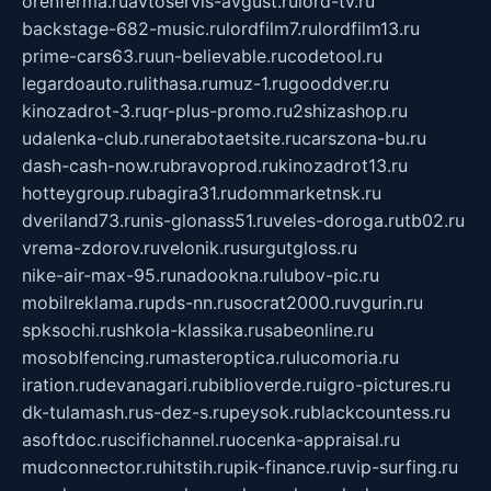
orenferma.ru
avtoservis-avgust.ru
lord-tv.ru
backstage-682-music.ru
lordfilm7.ru
lordfilm13.ru
prime-cars63.ru
un-believable.ru
codetool.ru
legardoauto.ru
lithasa.ru
muz-1.ru
gooddver.ru
kinozadrot-3.ru
qr-plus-promo.ru
2shizashop.ru
udalenka-club.ru
nerabotaetsite.ru
carszona-bu.ru
dash-cash-now.ru
bravoprod.ru
kinozadrot13.ru
hotteygroup.ru
bagira31.ru
dommarketnsk.ru
dveriland73.ru
nis-glonass51.ru
veles-doroga.ru
tb02.ru
vrema-zdorov.ru
velonik.ru
surgutgloss.ru
nike-air-max-95.ru
nadookna.ru
lubov-pic.ru
mobilreklama.ru
pds-nn.ru
socrat2000.ru
vgurin.ru
spksochi.ru
shkola-klassika.ru
sabeonline.ru
mosoblfencing.ru
masteroptica.ru
lucomoria.ru
iration.ru
devanagari.ru
biblioverde.ru
igro-pictures.ru
dk-tulamash.ru
s-dez-s.ru
peysok.ru
blackcountess.ru
asoftdoc.ru
scifichannel.ru
ocenka-appraisal.ru
mudconnector.ru
hitstih.ru
pik-finance.ru
vip-surfing.ru