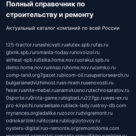
Полный справочник по
строительству и ремонту
Актуальный каталог компаний по всей России
t25-tractor.ru
nashicveti.ru
alutex.spb.ru
fas.ru
gbmk.spb.ru
romania-today.ru
novoizol.ru
airheat-spb.ru
fisika.home.nov.ru
orakul.spb.ru
demo.home.nov.ru
mnso.ru
home.nov.ru
cemko.ru
comp-land.org
7gazet.ru
bicom-oil.ru
superiorsearch.ru
bulgarianedvizhimost.ru
sn-hram.ru
senovosti.ru
fexer.ru
snite-mebel.ru
anamvkusno.ru
technosaratov.ru
0sporte.ru
9rota-game.ru
bigbad.ru
227gp.ru
wes-ex.ru
pro-kirpichi.ru
israelsale.ru
black-lady.ru
stroy-db.com
mynances.org
ladalike.ru
zozor.ru
dvigremont.ru
odnokartinki.ru
htccare.ru
blogizotovoy.ru
oysters-digital.ru
o-remonte.org
remontdoma.com
myremont.org
portal-remonta.org
vyitikho.ru
mirjon.ru