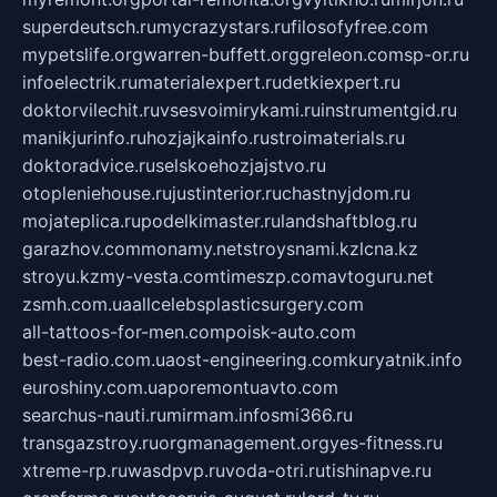
superdeutsch.ru
mycrazystars.ru
filosofyfree.com
mypetslife.org
warren-buffett.org
greleon.com
sp-or.ru
infoelectrik.ru
materialexpert.ru
detkiexpert.ru
doktorvilechit.ru
vsesvoimirykami.ru
instrumentgid.ru
manikjurinfo.ru
hozjajkainfo.ru
stroimaterials.ru
doktoradvice.ru
selskoehozjajstvo.ru
otopleniehouse.ru
justinterior.ru
chastnyjdom.ru
mojateplica.ru
podelkimaster.ru
landshaftblog.ru
garazhov.com
monamy.net
stroysnami.kz
lcna.kz
stroyu.kz
my-vesta.com
timeszp.com
avtoguru.net
zsmh.com.ua
allcelebsplasticsurgery.com
all-tattoos-for-men.com
poisk-auto.com
best-radio.com.ua
ost-engineering.com
kuryatnik.info
euroshiny.com.ua
poremontuavto.com
searchus-nauti.ru
mirmam.info
smi366.ru
transgazstroy.ru
orgmanagement.org
yes-fitness.ru
xtreme-rp.ru
wasdpvp.ru
voda-otri.ru
tishinapve.ru