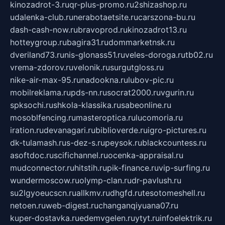
kinozadrot-3.ru
qr-plus-promo.ru
2shizashop.ru
udalenka-club.ru
nerabotaetsite.ru
carszona-bu.ru
dash-cash-now.ru
bravoprod.ru
kinozadrot13.ru
hotteygroup.ru
bagira31.ru
dommarketnsk.ru
dveriland73.ru
nis-glonass51.ru
veles-doroga.ru
tb02.ru
vrema-zdorov.ru
velonik.ru
surgutgloss.ru
nike-air-max-95.ru
nadookna.ru
lubov-pic.ru
mobilreklama.ru
pds-nn.ru
socrat2000.ru
vgurin.ru
spksochi.ru
shkola-klassika.ru
sabeonline.ru
mosoblfencing.ru
masteroptica.ru
lucomoria.ru
iration.ru
devanagari.ru
biblioverde.ru
igro-pictures.ru
dk-tulamash.ru
s-dez-s.ru
peysok.ru
blackcountess.ru
asoftdoc.ru
scifichannel.ru
ocenka-appraisal.ru
mudconnector.ru
hitstih.ru
pik-finance.ru
vip-surfing.ru
wundermoscow.ru
olymp-clan.ru
dr-pavlush.ru
su2lgyoeucscn.ru
allkmv.ru
dhgfd.ru
tesotomeshell.ru
netoen.ru
web-digest.ru
changanqiyuana07.ru
kuper-dostavka.ru
edemvgelen.ru
ytyt.ru
infoelektrik.ru