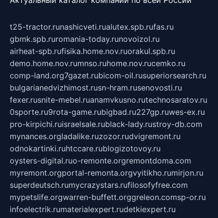
Актуальный каталог компаний по всей России
t25-tractor.ru
nashicveti.ru
alutex.spb.ru
fas.ru
gbmk.spb.ru
romania-today.ru
novoizol.ru
airheat-spb.ru
fisika.home.nov.ru
orakul.spb.ru
demo.home.nov.ru
mnso.ru
home.nov.ru
cemko.ru
comp-land.org
7gazet.ru
bicom-oil.ru
superiorsearch.ru
bulgarianedvizhimost.ru
sn-hram.ru
senovosti.ru
fexer.ru
snite-mebel.ru
anamvkusno.ru
technosaratov.ru
0sporte.ru
9rota-game.ru
bigbad.ru
227gp.ru
wes-ex.ru
pro-kirpichi.ru
israelsale.ru
black-lady.ru
stroy-db.com
mynances.org
ladalike.ru
zozor.ru
dvigremont.ru
odnokartinki.ru
htccare.ru
blogizotovoy.ru
oysters-digital.ru
o-remonte.org
remontdoma.com
myremont.org
portal-remonta.org
vyitikho.ru
mirjon.ru
superdeutsch.ru
mycrazystars.ru
filosofyfree.com
mypetslife.org
warren-buffett.org
greleon.com
sp-or.ru
infoelectrik.ru
materialexpert.ru
detkiexpert.ru