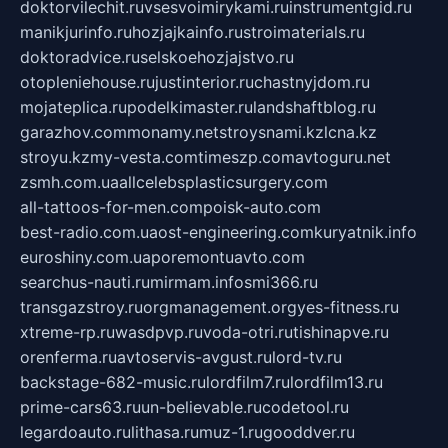
doktorvilechit.ru
vsesvoimirykami.ru
instrumentgid.ru
manikjurinfo.ru
hozjajkainfo.ru
stroimaterials.ru
doktoradvice.ru
selskoehozjajstvo.ru
otopleniehouse.ru
justinterior.ru
chastnyjdom.ru
mojateplica.ru
podelkimaster.ru
landshaftblog.ru
garazhov.com
monamy.net
stroysnami.kz
lcna.kz
stroyu.kz
my-vesta.com
timeszp.com
avtoguru.net
zsmh.com.ua
allcelebsplasticsurgery.com
all-tattoos-for-men.com
poisk-auto.com
best-radio.com.ua
ost-engineering.com
kuryatnik.info
euroshiny.com.ua
poremontuavto.com
searchus-nauti.ru
mirmam.info
smi366.ru
transgazstroy.ru
orgmanagement.org
yes-fitness.ru
xtreme-rp.ru
wasdpvp.ru
voda-otri.ru
tishinapve.ru
orenferma.ru
avtoservis-avgust.ru
lord-tv.ru
backstage-682-music.ru
lordfilm7.ru
lordfilm13.ru
prime-cars63.ru
un-believable.ru
codetool.ru
legardoauto.ru
lithasa.ru
muz-1.ru
gooddver.ru