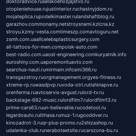
doktoradvice.ru
selskoehozjajstvo.ru
otopleniehouse.ru
justinterior.ru
chastnyjdom.ru
mojateplica.ru
podelkimaster.ru
landshaftblog.ru
garazhov.com
monamy.net
stroysnami.kz
lcna.kz
stroyu.kz
my-vesta.com
timeszp.com
avtoguru.net
zsmh.com.ua
allcelebsplasticsurgery.com
all-tattoos-for-men.com
poisk-auto.com
best-radio.com.ua
ost-engineering.com
kuryatnik.info
euroshiny.com.ua
poremontuavto.com
searchus-nauti.ru
mirmam.info
smi366.ru
transgazstroy.ru
orgmanagement.org
yes-fitness.ru
xtreme-rp.ru
wasdpvp.ru
voda-otri.ru
tishinapve.ru
orenferma.ru
avtoservis-avgust.ru
lord-tv.ru
backstage-682-music.ru
lordfilm7.ru
lordfilm13.ru
prime-cars63.ru
un-believable.ru
codetool.ru
legardoauto.ru
lithasa.ru
muz-1.ru
gooddver.ru
kinozadrot-3.ru
qr-plus-promo.ru
2shizashop.ru
udalenka-club.ru
nerabotaetsite.ru
carszona-bu.ru