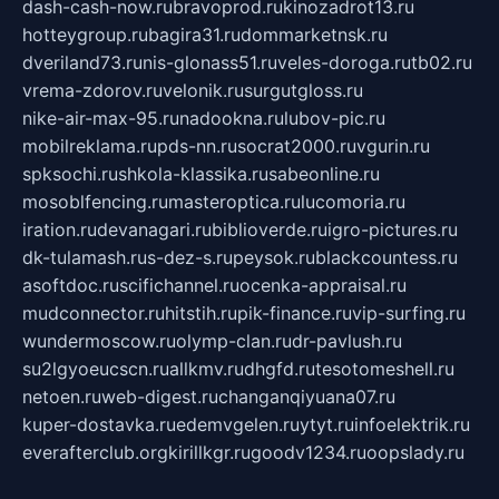
dash-cash-now.ru
bravoprod.ru
kinozadrot13.ru
hotteygroup.ru
bagira31.ru
dommarketnsk.ru
dveriland73.ru
nis-glonass51.ru
veles-doroga.ru
tb02.ru
vrema-zdorov.ru
velonik.ru
surgutgloss.ru
nike-air-max-95.ru
nadookna.ru
lubov-pic.ru
mobilreklama.ru
pds-nn.ru
socrat2000.ru
vgurin.ru
spksochi.ru
shkola-klassika.ru
sabeonline.ru
mosoblfencing.ru
masteroptica.ru
lucomoria.ru
iration.ru
devanagari.ru
biblioverde.ru
igro-pictures.ru
dk-tulamash.ru
s-dez-s.ru
peysok.ru
blackcountess.ru
asoftdoc.ru
scifichannel.ru
ocenka-appraisal.ru
mudconnector.ru
hitstih.ru
pik-finance.ru
vip-surfing.ru
wundermoscow.ru
olymp-clan.ru
dr-pavlush.ru
su2lgyoeucscn.ru
allkmv.ru
dhgfd.ru
tesotomeshell.ru
netoen.ru
web-digest.ru
changanqiyuana07.ru
kuper-dostavka.ru
edemvgelen.ru
ytyt.ru
infoelektrik.ru
everafterclub.org
kirillkgr.ru
goodv1234.ru
oopslady.ru