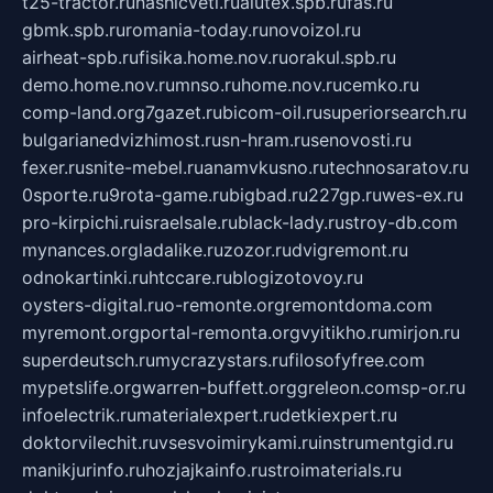
t25-tractor.ru
nashicveti.ru
alutex.spb.ru
fas.ru
gbmk.spb.ru
romania-today.ru
novoizol.ru
airheat-spb.ru
fisika.home.nov.ru
orakul.spb.ru
demo.home.nov.ru
mnso.ru
home.nov.ru
cemko.ru
comp-land.org
7gazet.ru
bicom-oil.ru
superiorsearch.ru
bulgarianedvizhimost.ru
sn-hram.ru
senovosti.ru
fexer.ru
snite-mebel.ru
anamvkusno.ru
technosaratov.ru
0sporte.ru
9rota-game.ru
bigbad.ru
227gp.ru
wes-ex.ru
pro-kirpichi.ru
israelsale.ru
black-lady.ru
stroy-db.com
mynances.org
ladalike.ru
zozor.ru
dvigremont.ru
odnokartinki.ru
htccare.ru
blogizotovoy.ru
oysters-digital.ru
o-remonte.org
remontdoma.com
myremont.org
portal-remonta.org
vyitikho.ru
mirjon.ru
superdeutsch.ru
mycrazystars.ru
filosofyfree.com
mypetslife.org
warren-buffett.org
greleon.com
sp-or.ru
infoelectrik.ru
materialexpert.ru
detkiexpert.ru
doktorvilechit.ru
vsesvoimirykami.ru
instrumentgid.ru
manikjurinfo.ru
hozjajkainfo.ru
stroimaterials.ru