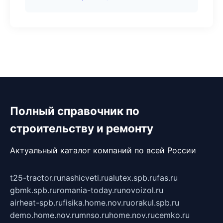
Полный справочник по
строительству и ремонту
Актуальный каталог компаний по всей России
t25-tractor.ru
nashicveti.ru
alutex.spb.ru
fas.ru
gbmk.spb.ru
romania-today.ru
novoizol.ru
airheat-spb.ru
fisika.home.nov.ru
orakul.spb.ru
demo.home.nov.ru
mnso.ru
home.nov.ru
cemko.ru