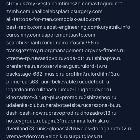
stroyu.kz
my-vesta.com
timeszp.com
avtoguru.net
zsmh.com.ua
allcelebsplasticsurgery.com
all-tattoos-for-men.com
poisk-auto.com
best-radio.com.ua
ost-engineering.com
kuryatnik.info
euroshiny.com.ua
poremontuavto.com
searchus-nauti.ru
mirmam.info
smi366.ru
transgazstroy.ru
orgmanagement.org
yes-fitness.ru
xtreme-rp.ru
wasdpvp.ru
voda-otri.ru
tishinapve.ru
orenferma.ru
avtoservis-avgust.ru
lord-tv.ru
backstage-682-music.ru
lordfilm7.ru
lordfilm13.ru
prime-cars63.ru
un-believable.ru
codetool.ru
legardoauto.ru
lithasa.ru
muz-1.ru
gooddver.ru
kinozadrot-3.ru
qr-plus-promo.ru
2shizashop.ru
udalenka-club.ru
nerabotaetsite.ru
carszona-bu.ru
dash-cash-now.ru
bravoprod.ru
kinozadrot13.ru
hotteygroup.ru
bagira31.ru
dommarketnsk.ru
dveriland73.ru
nis-glonass51.ru
veles-doroga.ru
tb02.ru
vrema-zdorov.ru
velonik.ru
surgutgloss.ru