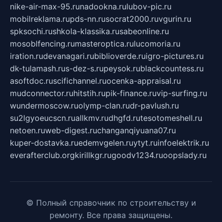
nike-air-max-95.ru
nadookna.ru
lubov-pic.ru
mobilreklama.ru
pds-nn.ru
socrat2000.ru
vgurin.ru
spksochi.ru
shkola-klassika.ru
sabeonline.ru
mosoblfencing.ru
masteroptica.ru
lucomoria.ru
iration.ru
devanagari.ru
biblioverde.ru
igro-pictures.ru
dk-tulamash.ru
s-dez-s.ru
peysok.ru
blackcountess.ru
asoftdoc.ru
scifichannel.ru
ocenka-appraisal.ru
mudconnector.ru
hitstih.ru
pik-finance.ru
vip-surfing.ru
wundermoscow.ru
olymp-clan.ru
dr-pavlush.ru
su2lgyoeucscn.ru
allkmv.ru
dhgfd.ru
tesotomeshell.ru
netoen.ru
web-digest.ru
changanqiyuana07.ru
kuper-dostavka.ru
edemvgelen.ru
ytyt.ru
infoelektrik.ru
everafterclub.org
kirillkgr.ru
goodv1234.ru
oopslady.ru
© Полный справочник по строительству и
ремонту. Все права защищены.