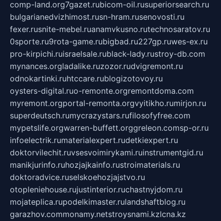
comp-land.org
7gazet.ru
bicom-oil.ru
superiorsearch.ru
bulgarianedvizhimost.ru
sn-hram.ru
senovosti.ru
fexer.ru
snite-mebel.ru
anamvkusno.ru
technosaratov.ru
0sporte.ru
9rota-game.ru
bigbad.ru
227gp.ru
wes-ex.ru
pro-kirpichi.ru
israelsale.ru
black-lady.ru
stroy-db.com
mynances.org
ladalike.ru
zozor.ru
dvigremont.ru
odnokartinki.ru
htccare.ru
blogizotovoy.ru
oysters-digital.ru
o-remonte.org
remontdoma.com
myremont.org
portal-remonta.org
vyitikho.ru
mirjon.ru
superdeutsch.ru
mycrazystars.ru
filosofyfree.com
mypetslife.org
warren-buffett.org
greleon.com
sp-or.ru
infoelectrik.ru
materialexpert.ru
detkiexpert.ru
doktorvilechit.ru
vsesvoimirykami.ru
instrumentgid.ru
manikjurinfo.ru
hozjajkainfo.ru
stroimaterials.ru
doktoradvice.ru
selskoehozjajstvo.ru
otopleniehouse.ru
justinterior.ru
chastnyjdom.ru
mojateplica.ru
podelkimaster.ru
landshaftblog.ru
garazhov.com
monamy.net
stroysnami.kz
lcna.kz