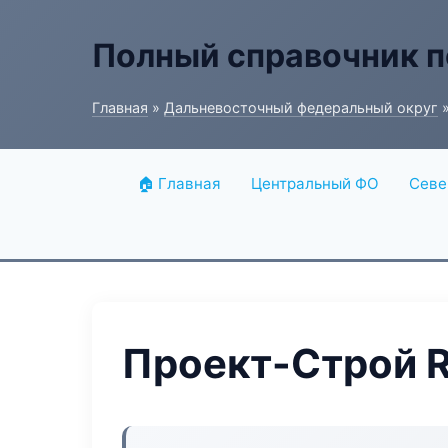
Полный справочник п
Главная
»
Дальневосточный федеральный округ
»
🏠 Главная
Центральный ФО
Севе
Проект-Строй R