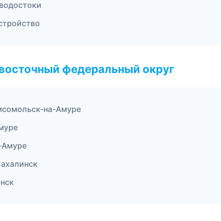
 водостоки
устройство
евосточный федеральный округ
мсомольск-на-Амуре
муре
-Амуре
Сахалинск
нск