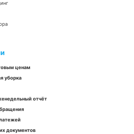
динг
ора
ми
птовым ценам
ая уборка
женедельный отчёт
обращения
платежей
их документов