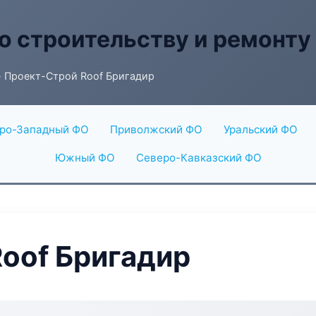
о строительству и ремонту
 Проект-Строй Roof Бригадир
ро-Западный ФО
Приволжский ФО
Уральский ФО
Южный ФО
Северо-Кавказский ФО
oof Бригадир