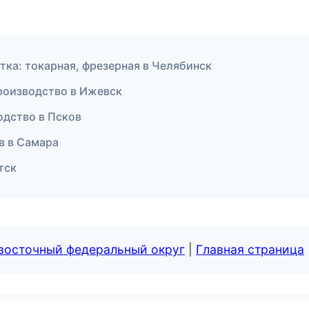
ка: токарная, фрезерная в Челябинск
роизводство в Ижевск
одство в Псков
в в Самара
тск
евосточный федеральный округ
|
Главная страница