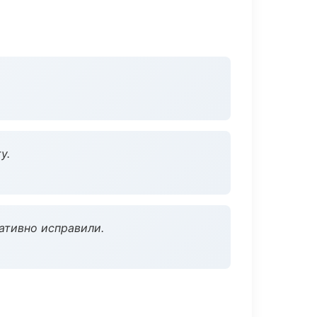
у.
ативно исправили.