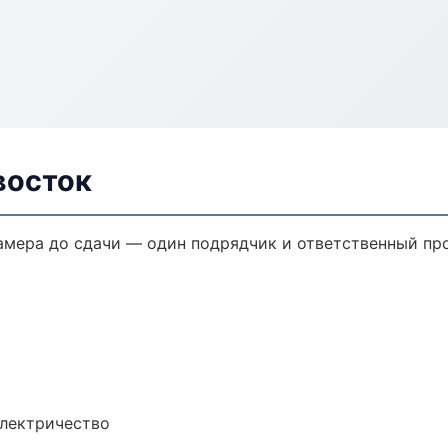
восток
амера до сдачи — один подрядчик и ответственный пр
электричество